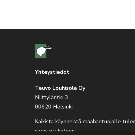
Yhteystiedot
Teuvo Louhisola Oy
Niittyläntie 3
00620 Helsinki
Kaikista käynneistä maahantuojalle tule
sopia etukäteen.