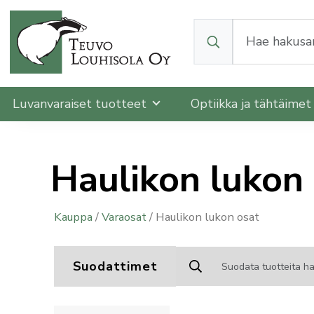
Kun tuloksia tulee, v
Luvanvaraiset tuotteet
Optiikka ja tähtäime
Haulikon lukon
Kauppa
/
Varaosat
/ Haulikon lukon osat
Suodattimet