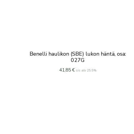
Benelli haulikon (SBE) lukon häntä, osa:
027G
41,85
€
sis alv 25.5%