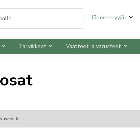
oit selata niitä nuolinäppäimillä ylös ja alas ja siirtyä
Jälleenmyyjät
t
Tarvikkeet
Vaatteet ja varusteet
 osat