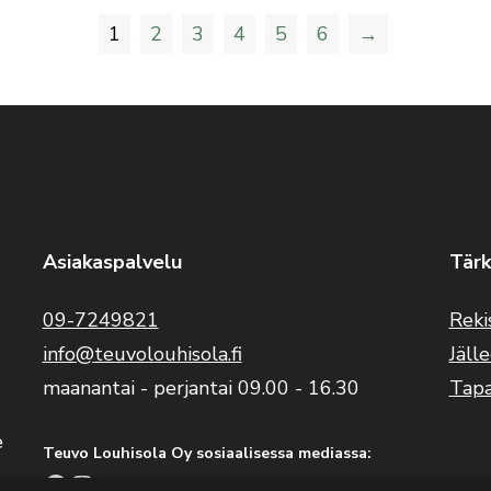
1
2
3
4
5
6
→
Asiakaspalvelu
Tärk
09-7249821
Reki
info@teuvolouhisola.fi
Jäll
maanantai - perjantai 09.00 - 16.30
Tap
e
Teuvo Louhisola Oy sosiaalisessa mediassa:
Facebook
Instagram
YouTube