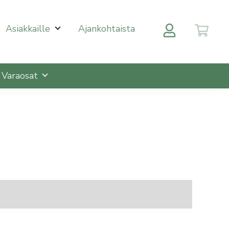
 halutulle sivulle enterin painalluksella. Kosketusnäytöll
Asiakkaille
Ajankohtaista
Varaosat