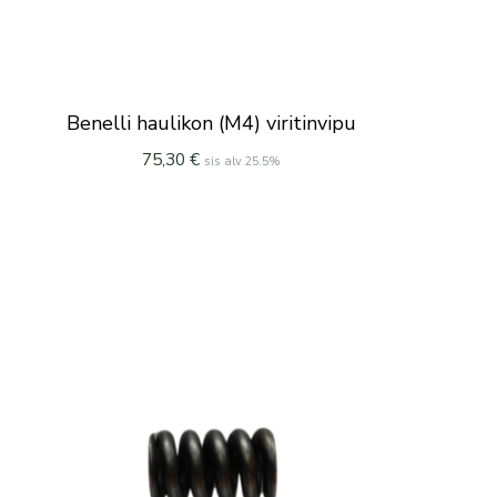
Benelli haulikon (M4) viritinvipu
75,30
€
sis alv 25.5%