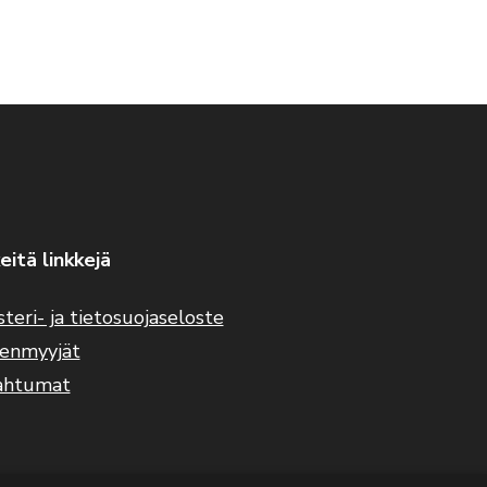
eitä linkkejä
steri- ja tietosuojaseloste
eenmyyjät
ahtumat