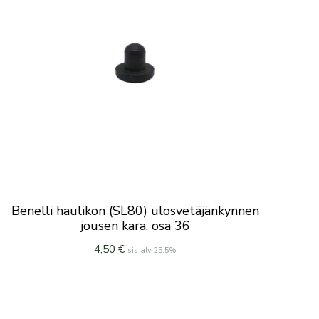
Benelli haulikon (SL80) ulosvetäjänkynnen
jousen kara, osa 36
4,50
€
sis alv 25.5%