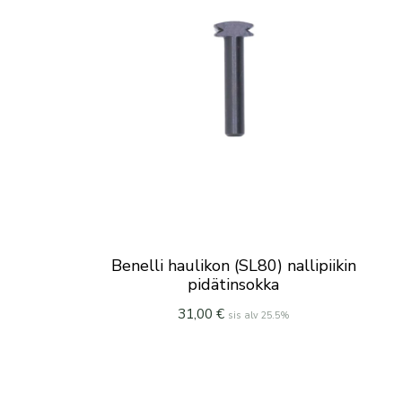
Benelli haulikon (SL80) nallipiikin
pidätinsokka
31,00
€
sis alv 25.5%