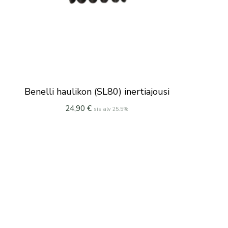
Benelli haulikon (SL80) inertiajousi
24,90
€
sis alv 25.5%