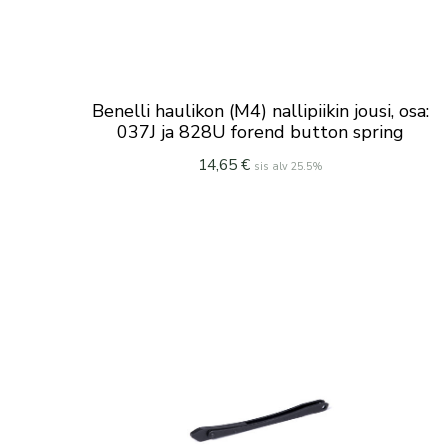
Benelli haulikon (M4) nallipiikin jousi, osa:
037J ja 828U forend button spring
14,65
€
sis alv 25.5%