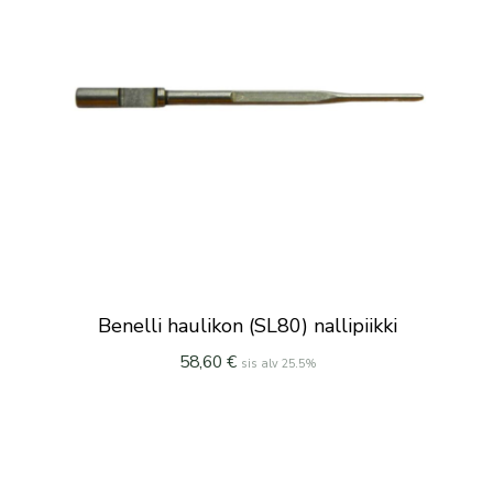
Benelli haulikon (SL80) nallipiikki
58,60
€
sis alv 25.5%