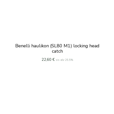
Benelli haulikon (SL80 M1) locking head
catch
22,60
€
sis alv 25.5%