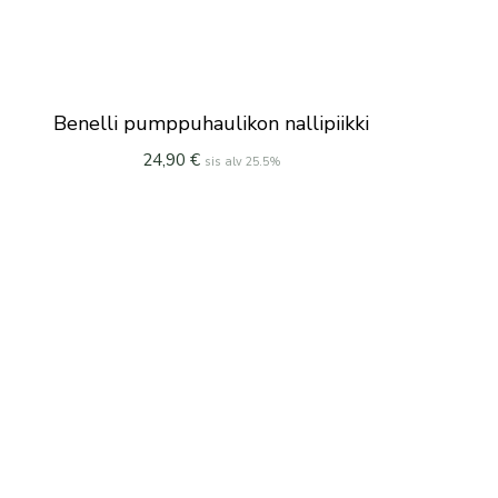
Benelli pumppuhaulikon nallipiikki
24,90
€
sis alv 25.5%