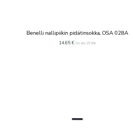
Benelli nallipiikin pidätinsokka, OSA 028A
14,65
€
sis alv 25.5%