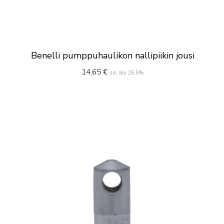
Benelli pumppuhaulikon nallipiikin jousi
14,65
€
sis alv 25.5%