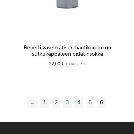
Benelli vasenkätisen haulikon lukon
sulkukappaleen pidätinsokka
22,00
€
sis alv 25.5%
←
1
2
3
4
5
6