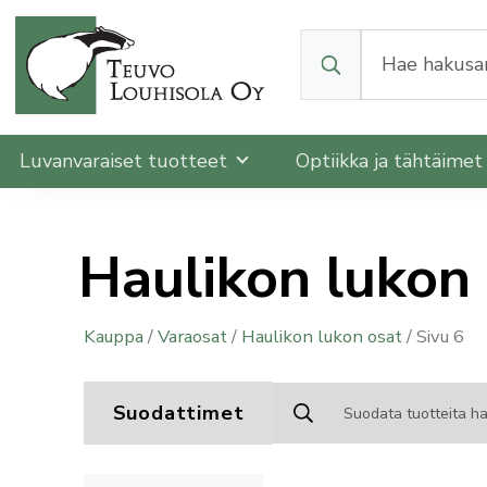
Kun tuloksia tulee, v
Luvanvaraiset tuotteet
Optiikka ja tähtäime
Haulikon lukon
Kauppa
/
Varaosat
/
Haulikon lukon osat
/ Sivu 6
Suodattimet