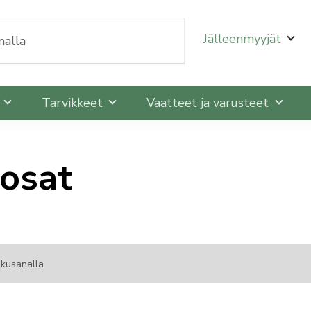
oit selata niitä nuolinäppäimillä ylös ja alas ja siirtyä
Jälleenmyyjät
t
Tarvikkeet
Vaatteet ja varusteet
 osat