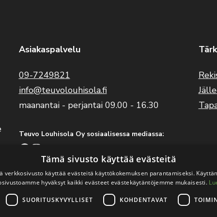
Asiakaspalvelu
Tärk
09-7249821
Reki
info@teuvolouhisola.fi
Jäll
maanantai - perjantai 09.00 - 16.30
Tap
e
Teuvo Louhisola Oy sosiaalisessa mediassa:
Facebook
Instagram
YouTube
Tämä sivusto käyttää evästeitä
 verkkosivusto käyttää evästeitä käyttökokemuksen parantamiseksi. Käyttä
Benelli Suomi sosiaalisessa mediassa:
osivustoamme hyväksyt kaikki evästeet evästekäytäntöjemme mukaisesti.
Lu
Facebook
Instagram
SUORITUSKYVYLLISET
KOHDENTAVAT
TOIMI