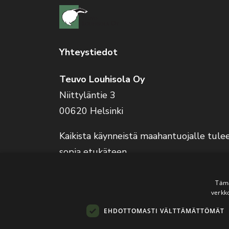
Yhteystiedot
Teuvo Louhisola Oy
Niittyläntie 3
00620 Helsinki
Kaikista käynneistä maahantuojalle tule
sopia etukäteen.
Verkkokauppa on auki 24/7.
Tämä
verkk
EHDOTTOMASTI VÄLTTÄMÄTTÖMÄT