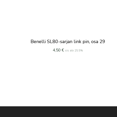
Benelli SL80-sarjan link pin, osa 29
4,50
€
sis alv 25.5%