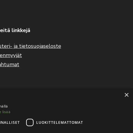
eitä linkkejä
steri- ja tietosuojaseloste
eenmyyjät
ahtumat
×
mällä
e lisää
NNALLISET
LUOKITTELEMATTOMAT