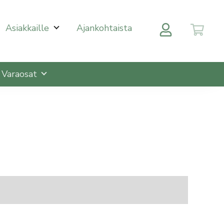
 halutulle sivulle enterin painalluksella. Kosketusnäytöll
Asiakkaille
Ajankohtaista
Varaosat