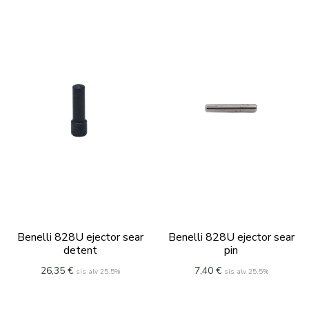
Benelli 828U ejector sear
Benelli 828U ejector sear
detent
pin
26,35
€
7,40
€
sis alv 25.5%
sis alv 25.5%