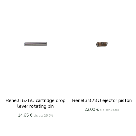
Benelli 828U cartridge drop
Benelli 828U ejector piston
lever rotating pin
22,00
€
sis alv 25.5%
14,65
€
sis alv 25.5%