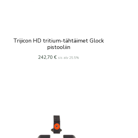
Trijicon HD tritium-tähtäimet Glock
pistooliin
242,70
€
sis alv 25.5%