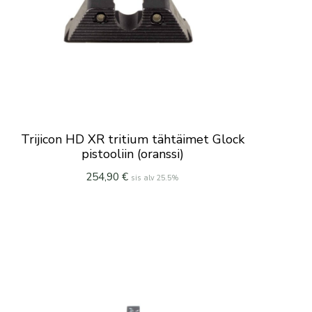
Trijicon HD XR tritium tähtäimet Glock
pistooliin (oranssi)
254,90
€
sis alv 25.5%