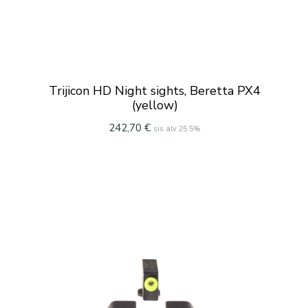
Trijicon HD Night sights, Beretta PX4
(yellow)
242,70
€
sis alv 25.5%