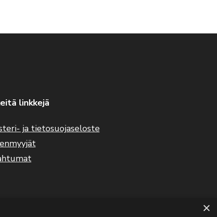
eitä linkkejä
steri- ja tietosuojaseloste
eenmyyjät
ahtumat
×