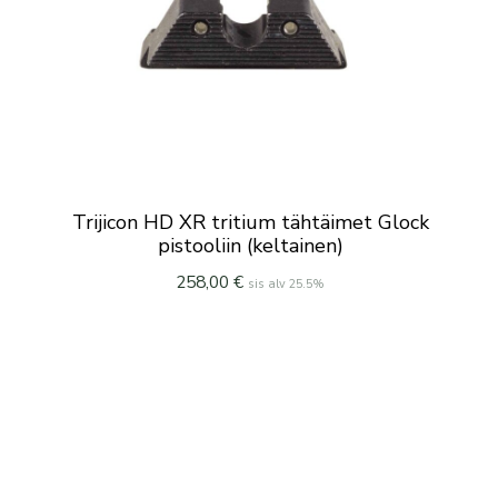
Trijicon HD XR tritium tähtäimet Glock
pistooliin (keltainen)
258,00
€
sis alv 25.5%