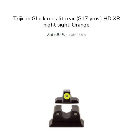
Trijicon Glock mos fit rear (G17 yms.) HD XR
night sight, Orange
258,00
€
sis alv 25.5%