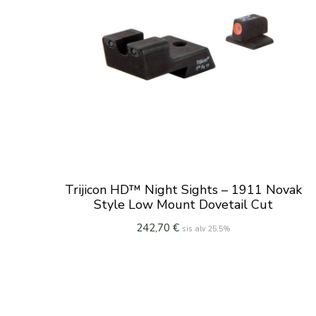
Trijicon HD™ Night Sights – 1911 Novak
Style Low Mount Dovetail Cut
242,70
€
sis alv 25.5%