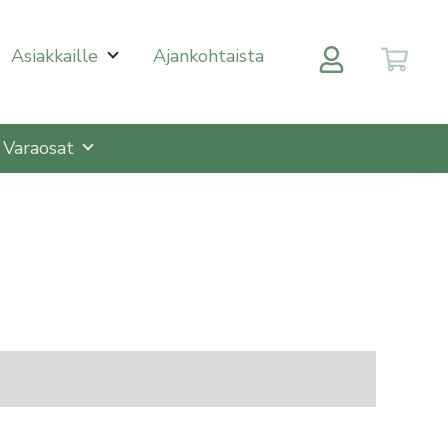
 halutulle sivulle enterin painalluksella. Kosketusnäytöll
Asiakkaille
Ajankohtaista
Varaosat