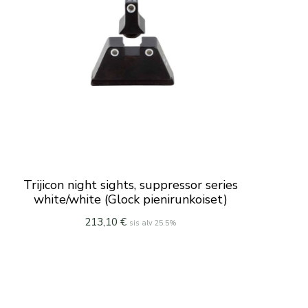
Trijicon night sights, suppressor series
white/white (Glock pienirunkoiset)
213,10
€
sis alv 25.5%