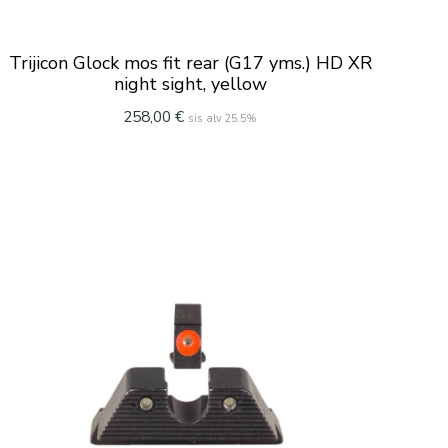
Trijicon Glock mos fit rear (G17 yms.) HD XR
night sight, yellow
258,00
€
sis alv 25.5%