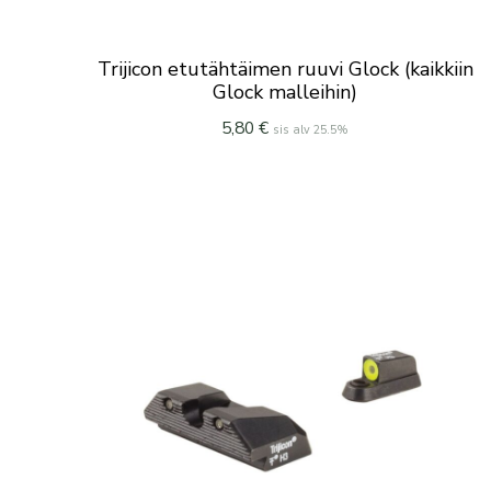
Trijicon etutähtäimen ruuvi Glock (kaikkiin
Glock malleihin)
5,80
€
sis alv 25.5%