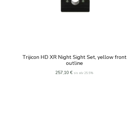
Trijicon HD XR Night Sight Set, yellow front
outline
257,10
€
sis alv 25.5%