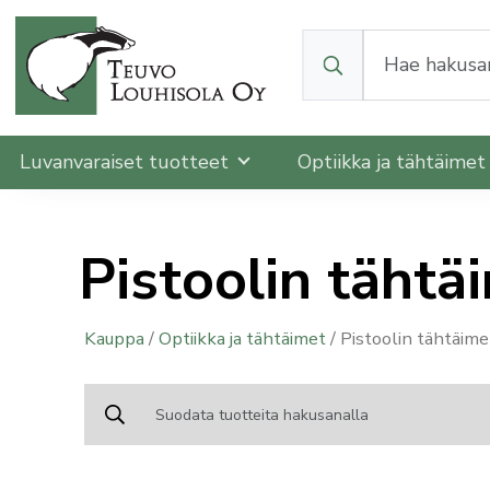
Kun tuloksia tulee, v
Luvanvaraiset tuotteet
Optiikka ja tähtäime
Pistoolin tähtä
Kauppa
/
Optiikka ja tähtäimet
/ Pistoolin tähtäime