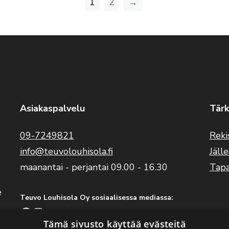
1
2
→
Asiakaspalvelu
Tärk
09-7249821
Reki
info@teuvolouhisola.fi
Jäll
maanantai - perjantai 09.00 - 16.30
Tap
e
Teuvo Louhisola Oy sosiaalisessa mediassa:
Facebook
Instagram
YouTube
Tämä sivusto käyttää evästeitä