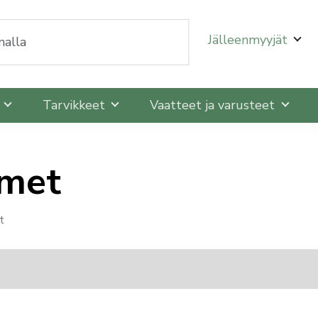
oit selata niitä nuolinäppäimillä ylös ja alas ja siirtyä
Jälleenmyyjät
t
Tarvikkeet
Vaatteet ja varusteet
imet
t