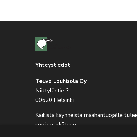
Yhteystiedot
Teuvo Louhisola Oy
Niittyläntie 3
00620 Helsinki
Kaikista käynneistä maahantuojalle tule
sopia etukäteen.
Verkkokauppa on auki 24/7.