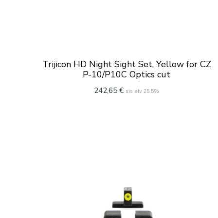
Trijicon HD Night Sight Set, Yellow for CZ
P-10/P10C Optics cut
242,65
€
sis alv 25.5%