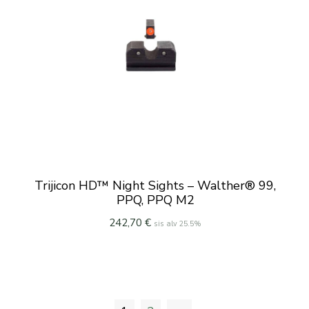
Trijicon HD™ Night Sights – Walther® 99,
PPQ, PPQ M2
242,70
€
sis alv 25.5%