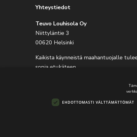
Yhteystiedot
Teuvo Louhisola Oy
Niittyläntie 3
00620 Helsinki
Kaikista käynneistä maahantuojalle tule
sopia etukäteen.
Verkkokauppa on auki 24/7.
Tämä
verkk
EHDOTTOMASTI VÄLTTÄMÄTTÖMÄT
© 2026
Teuvo L