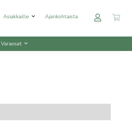
 halutulle sivulle enterin painalluksella. Kosketusnäytöll
Asiakkaille
Ajankohtaista
Varaosat