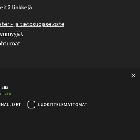
eitä linkkejä
steri- ja tietosuojaseloste
eenmyyjät
ahtumat
×
mällä
e lisää
NNALLISET
LUOKITTELEMATTOMAT
tietosuojaseloste