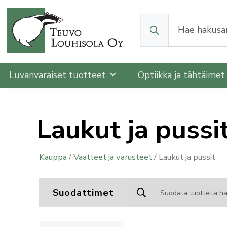
Kun tuloksia tulee, v
Luvanvaraiset tuotteet
Optiikka ja tähtäime
Laukut ja pussi
Kauppa
/
Vaatteet ja varusteet
/ Laukut ja pussit
Suodattimet