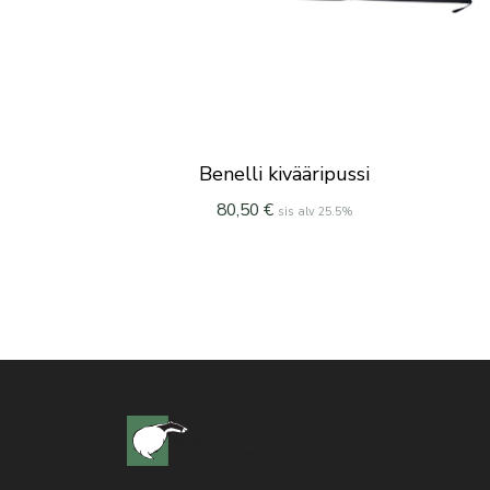
Benelli kivääripussi
80,50
€
sis alv 25.5%