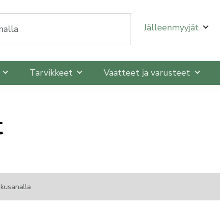
oit selata niitä nuolinäppäimillä ylös ja alas ja siirtyä
Jälleenmyyjät
t
Tarvikkeet
Vaatteet ja varusteet
t