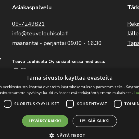
Asiakaspalvelu
Tärk
09-7249821
Reki
info@teuvolouhisola.fi
Jäll
maanantai - perjantai 09.00 - 16.30
Tap
e
Teuvo Louhisola Oy sosiaalisessa mediassa:
Facebook
Instagram
YouTube
Tämä sivusto käyttää evästeitä
 verkkosivusto käyttää evästeitä käyttökokemuksen parantamiseksi. Käyttä
Benelli Suomi sosiaalisessa mediassa:
osivustoamme hyväksyt kaikki evästeet evästekäytäntöjemme mukaisesti.
Lu
Facebook
Instagram
SUORITUSKYVYLLISET
KOHDENTAVAT
TOIMI
HYVÄKSY KAIKKI
HYLKÄÄ KAIKKI
ouhisola Oy
.
Verkkosivutoteutus:
Avoin.Systems
|
Rekisteri- ja 
NÄYTÄ TIEDOT