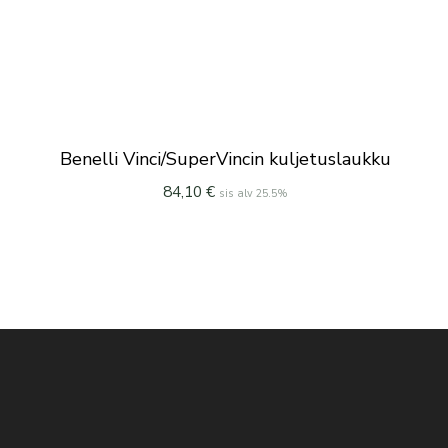
Benelli Vinci/SuperVincin kuljetuslaukku
84,10
€
sis alv 25.5%