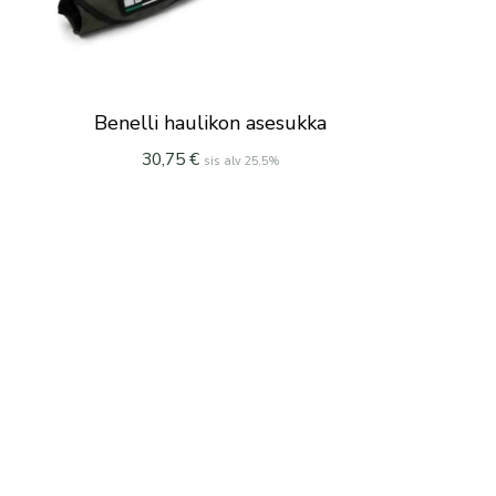
Benelli haulikon asesukka
30,75
€
sis alv 25.5%