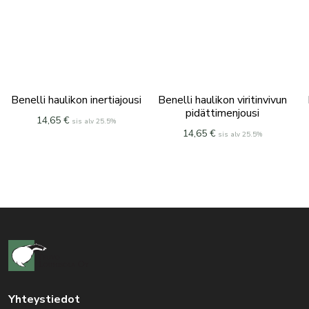
Benelli haulikon inertiajousi
Benelli haulikon viritinvivun
pidättimenjousi
14,65
€
sis alv 25.5%
14,65
€
sis alv 25.5%
Yhteystiedot