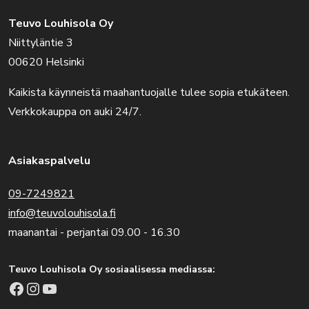
Teuvo Louhisola Oy
Niittyläntie 3
00620 Helsinki
Kaikista käynneistä maahantuojalle tulee sopia etukäteen.
Verkkokauppa on auki 24/7.
Asiakaspalvelu
09-7249821
info@teuvolouhisola.fi
maanantai - perjantai 09.00 - 16.30
Teuvo Louhisola Oy sosiaalisessa mediassa:
Facebook
Instagram
YouTube