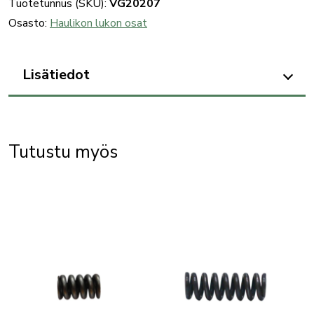
Tuotetunnus (SKU):
VG20207
Osasto:
Haulikon lukon osat
Lisätiedot
Tutustu myös