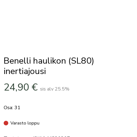
Benelli haulikon (SL80)
inertiajousi
24,90
€
sis alv 25.5%
Osa: 31
Varasto loppu