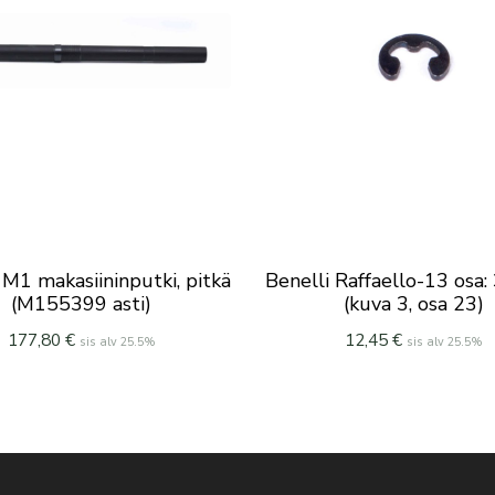
 M1 makasiininputki, pitkä
Benelli Raffaello-13 osa
(M155399 asti)
(kuva 3, osa 23)
177,80
€
12,45
€
sis alv 25.5%
sis alv 25.5%