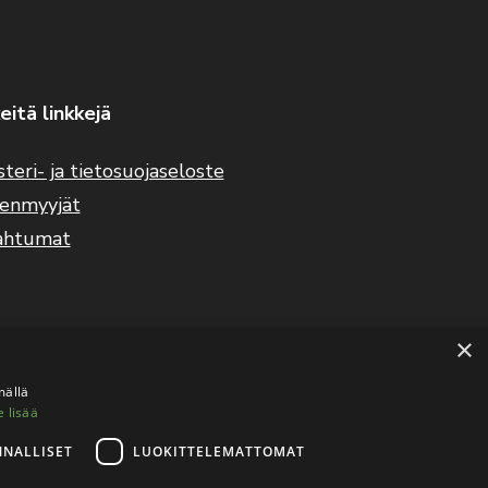
eitä linkkejä
steri- ja tietosuojaseloste
eenmyyjät
ahtumat
×
mällä
e lisää
NNALLISET
LUOKITTELEMATTOMAT