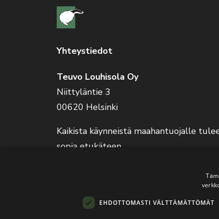
Yhteystiedot
Teuvo Louhisola Oy
Niittyläntie 3
00620 Helsinki
Kaikista käynneistä maahantuojalle tule
sopia etukäteen.
Verkkokauppa on auki 24/7.
Tämä
verkk
EHDOTTOMASTI VÄLTTÄMÄTTÖMÄT