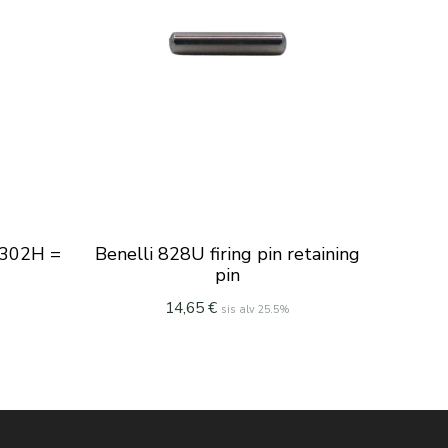
: 302H =
Benelli 828U firing pin retaining
pin
14,65
€
sis alv 25.5%