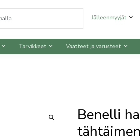
oit selata niitä nuolinäppäimillä ylös ja alas ja siirtyä
Jälleenmyyjät
t
Tarvikkeet
Vaatteet ja varusteet
Benelli h
tähtäimen