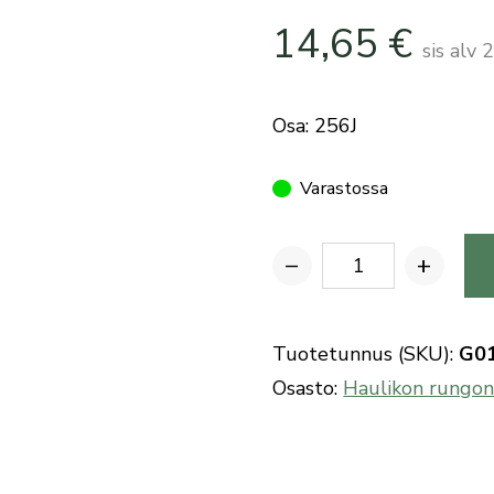
14,65
€
sis alv
Osa: 256J
Varastossa
−
+
Benelli
haulikon
GS-
Tuotetunnus (SKU):
G0
tähtäimen
Osasto:
Haulikon rungon
sivusäätöruuvi
määrä