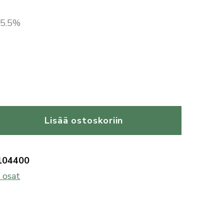
 25.5%
Lisää ostoskoriin
104400
 osat