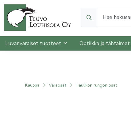
Kun tuloksia tulee, v
Luvanvaraiset tuotteet
Optiikka ja tähtäime
Kauppa
Varaosat
Haulikon rungon osat