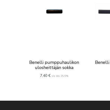
Benelli pumppuhaulikon
Benelli
ulosheittäjän sokka
7,40
€
sis alv 25.5%