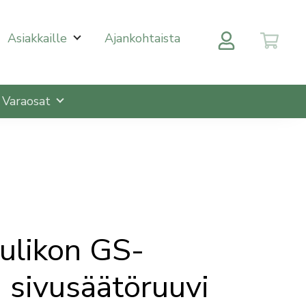
 halutulle sivulle enterin painalluksella. Kosketusnäytöll
Asiakkaille
Ajankohtaista
Varaosat
aulikon GS-
 sivusäätöruuvi