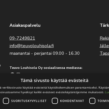
Asiakaspalvelu
Tärk
09-7249821
Reki
info@teuvolouhisola.fi
Jäll
maanantai - perjantai 09.00 - 16.30
Tap
e
Teuvo Louhisola Oy sosiaalisessa mediassa:
Facebook
Instagram
YouTube
Tämä sivusto käyttää evästeitä
 verkkosivusto käyttää evästeitä käyttökokemuksen parantamiseksi. Käyttä
Benelli Suomi sosiaalisessa mediassa:
osivustoamme hyväksyt kaikki evästeet evästekäytäntöjemme mukaisesti.
Lu
Facebook
Instagram
SUORITUSKYVYLLISET
KOHDENTAVAT
TOIMI