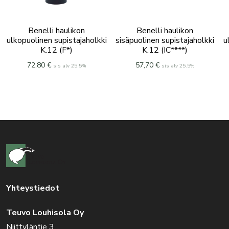
Benelli haulikon
Benelli haulikon
ulkopuolinen supistajaholkki
sisäpuolinen supistajaholkki
u
K.12 (F*)
K.12 (IC****)
72,80
€
57,70
€
sis alv 25.5%
sis alv 25.5%
Yhteystiedot
Teuvo Louhisola Oy
Niittyläntie 3