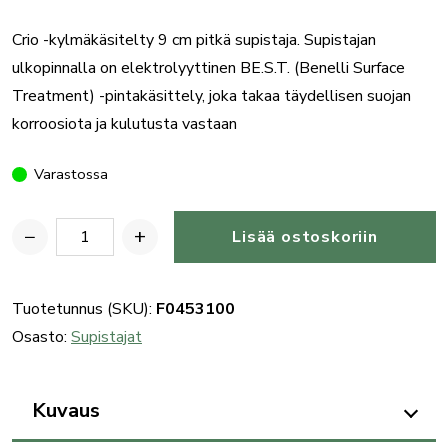
Crio -kylmäkäsitelty 9 cm pitkä supistaja. Supistajan
ulkopinnalla on elektrolyyttinen BE.S.T. (Benelli Surface
Treatment) -pintakäsittely, joka takaa täydellisen suojan
korroosiota ja kulutusta vastaan
Varastossa
−
+
Lisää ostoskoriin
Benelli
haulikon
BE.S.T.
Tuotetunnus (SKU):
F0453100
supistaja
Osasto:
Supistajat
+18mm
(IC****)
Kuvaus
määrä