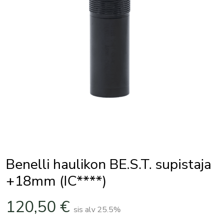
Benelli haulikon BE.S.T. supistaja
+18mm (IC****)
120,50
€
sis alv 25.5%