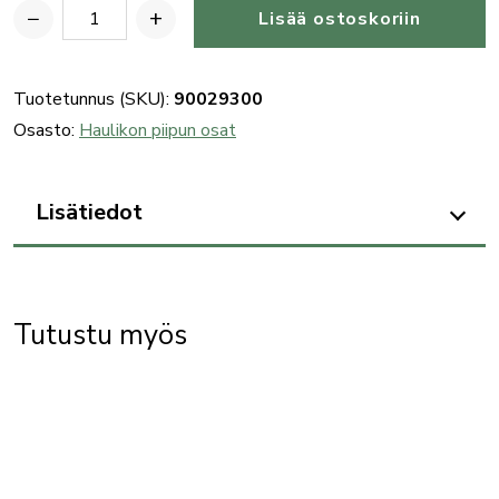
−
+
Lisää ostoskoriin
Benelli
828U
cartridge
Tuotetunnus (SKU):
90029300
drop
Osasto:
Haulikon piipun osat
lever
rotating
Lisätiedot
pin
määrä
Tutustu myös