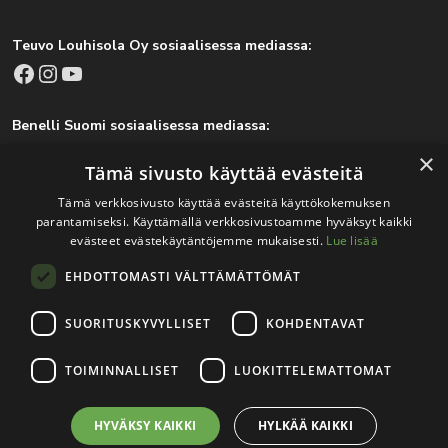
Teuvo Louhisola Oy sosiaalisessa mediassa:
Facebook
Instagram
YouTube
Benelli Suomi sosiaalisessa mediassa:
Facebook
Instagram
×
Tämä sivusto käyttää evästeitä
Tämä verkkosivusto käyttää evästeitä käyttökokemuksen
parantamiseksi. Käyttämällä verkkosivustoamme hyväksyt kaikki
Tärkeitä linkkejä
evästeet evästekäytäntöjemme mukaisesti.
Lue lisää
EHDOTTOMASTI VÄLTTÄMÄTTÖMÄT
Rekisteri- ja tietosuojaseloste
Jälleenmyyjät
SUORITUSKYVYLLISET
KOHDENTAVAT
Tapahtumat
TOIMINNALLISET
LUOKITTELEMATTOMAT
HYVÄKSY KAIKKI
HYLKÄÄ KAIKKI
© 2026
Teuvo Louhisola Oy
.
Verkkosivutoteutus:
Avoin.Systems
|