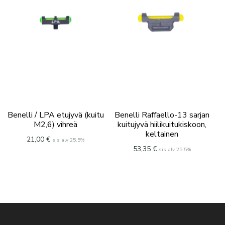
Benelli / LPA etujyvä (kuitu
Benelli Raffaello-13 sarjan
M2,6) vihreä
kuitujyvä hiilikuitukiskoon,
keltainen
21,00
€
sis alv 25.5%
53,35
€
sis alv 25.5%