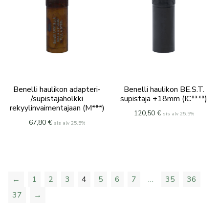
Benelli haulikon adapteri-
Benelli haulikon BE.S.T.
/supistajaholkki
supistaja +18mm (IC****)
rekyylinvaimentajaan (M***)
120,50
€
sis alv 25.5%
67,80
€
sis alv 25.5%
←
1
2
3
4
5
6
7
…
35
36
37
→