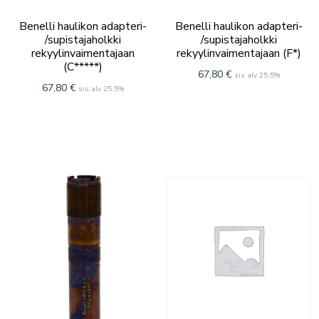
Benelli haulikon adapteri-
Benelli haulikon adapteri-
/supistajaholkki
/supistajaholkki
rekyylinvaimentajaan
rekyylinvaimentajaan (F*)
(C*****)
67,80
€
sis alv 25.5%
67,80
€
sis alv 25.5%