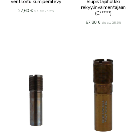
ventiloitu kumiperälevy
/supistajaholkki
rekyylinvaimentajaan
27,60
€
sis alv 25.5%
(C*****)
67,80
€
sis alv 25.5%