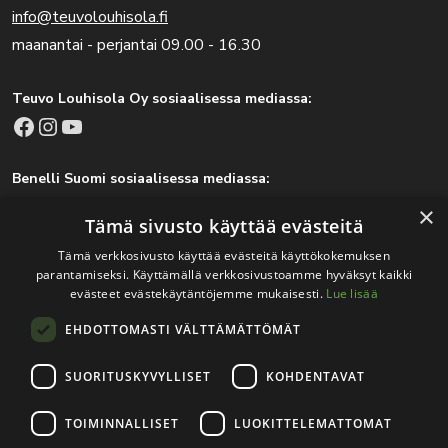
info@teuvolouhisola.fi
maanantai - perjantai 09.00 - 16.30
Teuvo Louhisola Oy sosiaalisessa mediassa:
Facebook
Instagram
YouTube
Benelli Suomi sosiaalisessa mediassa:
Facebook
Instagram
×
Tämä sivusto käyttää evästeitä
Tämä verkkosivusto käyttää evästeitä käyttökokemuksen
parantamiseksi. Käyttämällä verkkosivustoamme hyväksyt kaikki
Tärkeitä linkkejä
evästeet evästekäytäntöjemme mukaisesti.
Lue lisää
EHDOTTOMASTI VÄLTTÄMÄTTÖMÄT
Rekisteri- ja tietosuojaseloste
Jälleenmyyjät
SUORITUSKYVYLLISET
KOHDENTAVAT
Tapahtumat
TOIMINNALLISET
LUOKITTELEMATTOMAT