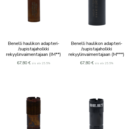
Benelli haulikon adapteri-
Benelli haulikon adapteri-
/supistajaholkki
/supistajaholkki
rekyylinvaimentajaan (IM**)
rekyylinvaimentajaan (M***)
67,80
€
67,80
€
sis alv 25.5%
sis alv 25.5%