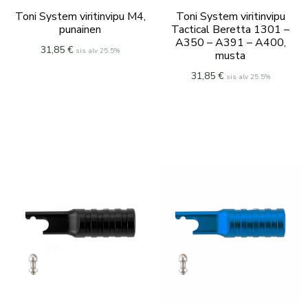
Toni System viritinvipu M4,
Toni System viritinvipu
punainen
Tactical Beretta 1301 –
A350 – A391 – A400,
31,85
€
sis alv 25.5%
musta
31,85
€
sis alv 25.5%