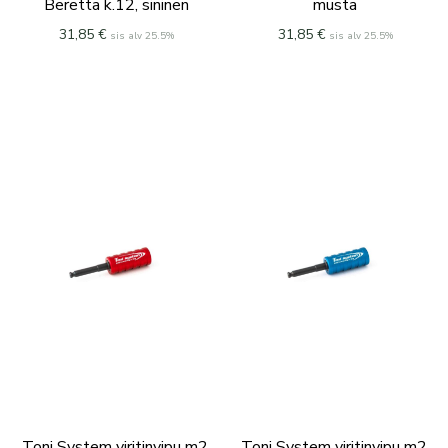
Beretta k.12, sininen
musta
31,85
€
31,85
€
sis alv 25.5%
sis alv 25.5%
Toni System viritinvipu m2,
Toni System viritinvipu m2,