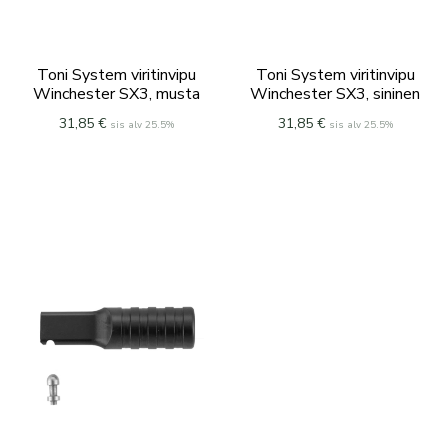
Toni System viritinvipu
Toni System viritinvipu
Winchester SX3, musta
Winchester SX3, sininen
31,85
€
31,85
€
sis alv 25.5%
sis alv 25.5%