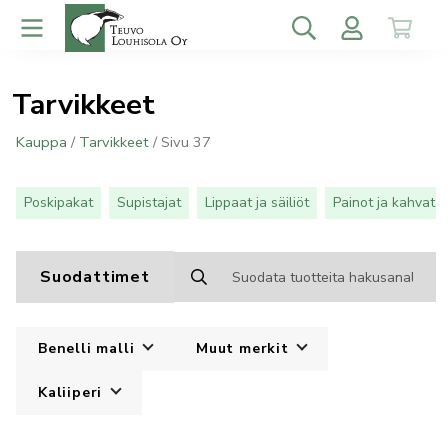
Tarvikkeet
Kauppa
/
Tarvikkeet
/ Sivu 37
Poskipakat
Supistajat
Lippaat ja säiliöt
Painot ja kahvat
Suodattimet
Benelli malli
Muut merkit
Kaliiperi