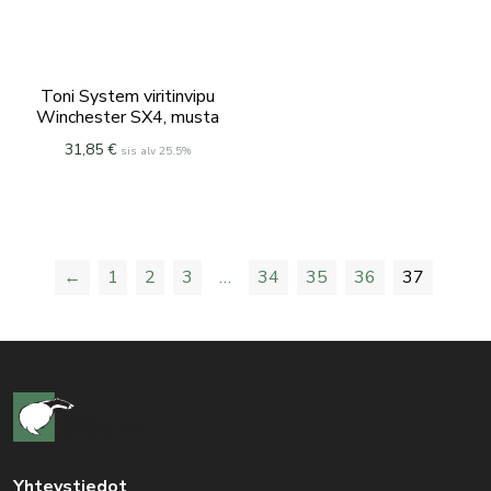
Toni System viritinvipu
Winchester SX4, musta
31,85
€
sis alv 25.5%
←
1
2
3
…
34
35
36
37
Yhteystiedot