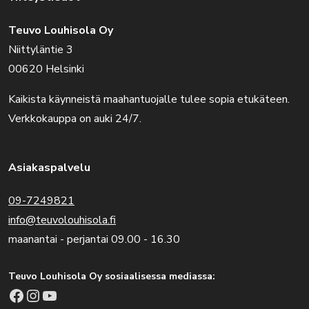
Teuvo Louhisola Oy
Niittyläntie 3
00620 Helsinki
Kaikista käynneistä maahantuojalle tulee sopia etukäteen.
Verkkokauppa on auki 24/7.
Asiakaspalvelu
09-7249821
info@teuvolouhisola.fi
maanantai - perjantai 09.00 - 16.30
Teuvo Louhisola Oy sosiaalisessa mediassa:
Facebook
Instagram
YouTube