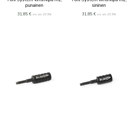
punainen
sininen
31,85
€
31,85
€
sis alv 25.5%
sis alv 25.5%