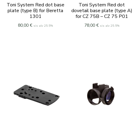
Toni System Red dot base
Toni System Red dot
plate (type B) for Beretta
dovetail base plate (type A)
1301
for CZ 75B – CZ 75 P01
80,00
€
78,00
€
sis alv 25.5%
sis alv 25.5%