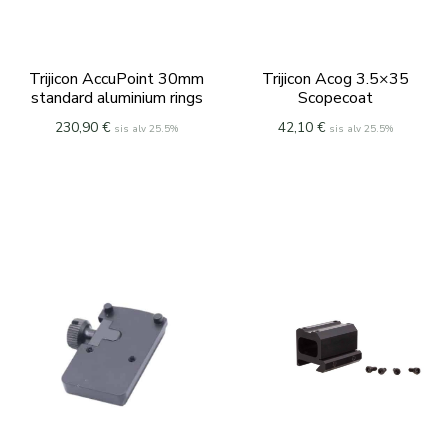
Trijicon AccuPoint 30mm
Trijicon Acog 3.5×35
standard aluminium rings
Scopecoat
230,90
€
42,10
€
sis alv 25.5%
sis alv 25.5%