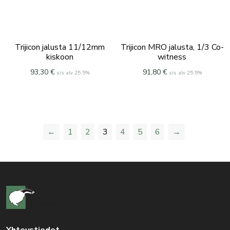
Trijicon jalusta 11/12mm
Trijicon MRO jalusta, 1/3 Co-
kiskoon
witness
93,30
€
91,80
€
sis alv 25.5%
sis alv 25.5%
←
1
2
3
4
5
6
→