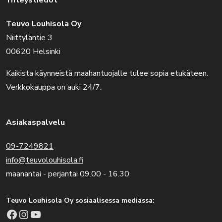
Yhteystiedot
Teuvo Louhisola Oy
Niittyläntie 3
00620 Helsinki
Kaikista käynneistä maahantuojalle tulee sopia etukäteen.
Verkkokauppa on auki 24/7.
Asiakaspalvelu
09-7249821
info@teuvolouhisola.fi
maanantai - perjantai 09.00 - 16.30
Teuvo Louhisola Oy sosiaalisessa mediassa:
Facebook
Instagram
YouTube