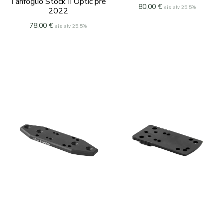
Tanfoglio Stock II Optic pre
80,00
€
sis alv 25.5%
2022
78,00
€
sis alv 25.5%