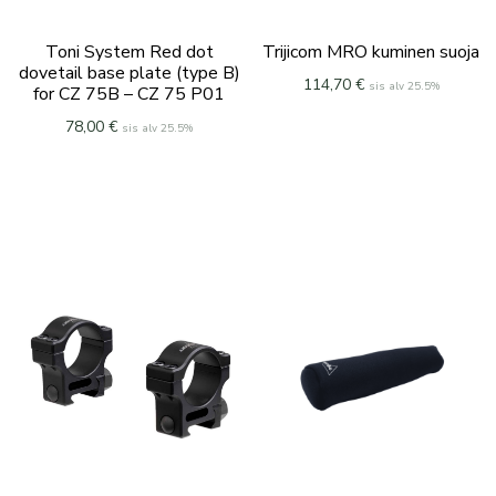
Toni System Red dot
Trijicom MRO kuminen suoja
dovetail base plate (type B)
114,70
€
sis alv 25.5%
for CZ 75B – CZ 75 P01
78,00
€
sis alv 25.5%