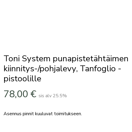
Toni System punapistetähtäimen
kiinnitys-/pohjalevy, Tanfoglio -
pistoolille
78,00
€
sis alv 25.5%
Asennus pinnit kuuluvat toimitukseen.