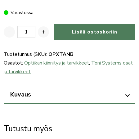
Varastossa
−
+
Lisää ostoskoriin
Toni
System
punapistetähtäimen
Tuotetunnus (SKU):
OPXTANB
kiinnitys-/pohjalevy,
Osastot:
Optiikan kiinnitys ja tarvikkeet
,
Toni Systems osat
Tanfoglio
ja tarvikkeet
-
pistoolille
Kuvaus
määrä
Tutustu myös