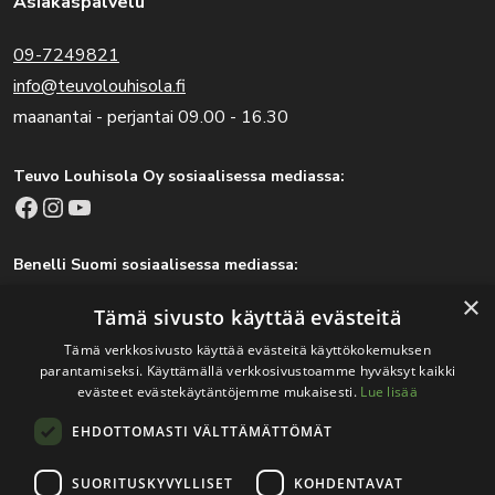
Asiakaspalvelu
09-7249821
info@teuvolouhisola.fi
maanantai - perjantai 09.00 - 16.30
Teuvo Louhisola Oy sosiaalisessa mediassa:
Facebook
Instagram
YouTube
Benelli Suomi sosiaalisessa mediassa:
Facebook
Instagram
×
Tämä sivusto käyttää evästeitä
Tämä verkkosivusto käyttää evästeitä käyttökokemuksen
parantamiseksi. Käyttämällä verkkosivustoamme hyväksyt kaikki
Tärkeitä linkkejä
evästeet evästekäytäntöjemme mukaisesti.
Lue lisää
EHDOTTOMASTI VÄLTTÄMÄTTÖMÄT
Rekisteri- ja tietosuojaseloste
Jälleenmyyjät
SUORITUSKYVYLLISET
KOHDENTAVAT