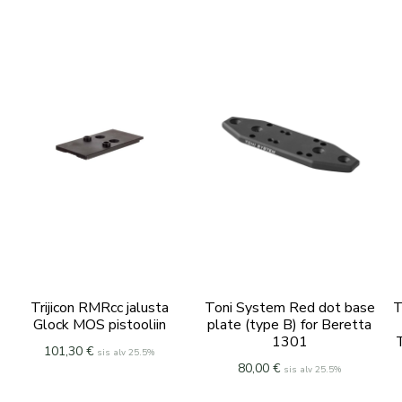
Trijicon RMRcc jalusta
Toni System Red dot base
T
Glock MOS pistooliin
plate (type B) for Beretta
1301
T
101,30
€
sis alv 25.5%
80,00
€
sis alv 25.5%