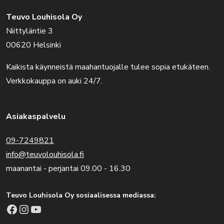
Teuvo Louhisola Oy
Niittyläntie 3
00620 Helsinki
Kaikista käynneistä maahantuojalle tulee sopia etukäteen.
Verkkokauppa on auki 24/7.
Asiakaspalvelu
09-7249821
info@teuvolouhisola.fi
maanantai - perjantai 09.00 - 16.30
Teuvo Louhisola Oy sosiaalisessa mediassa:
Facebook
Instagram
YouTube