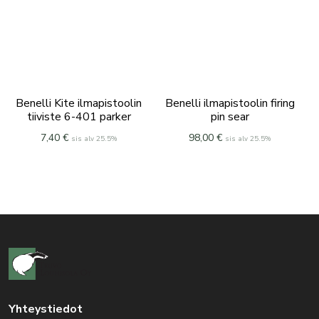
Benelli Kite ilmapistoolin
Benelli ilmapistoolin firing
tiiviste 6-401 parker
pin sear
7,40
€
98,00
€
sis alv 25.5%
sis alv 25.5%
Yhteystiedot