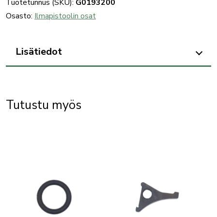
Tuotetunnus (SKU):
G0193200
Osasto:
Ilmapistoolin osat
Lisätiedot
Tutustu myös