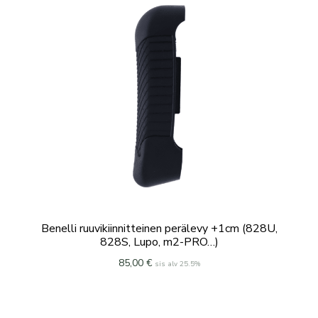
Benelli ruuvikiinnitteinen perälevy +1cm (828U,
828S, Lupo, m2-PRO…)
85,00
€
sis alv 25.5%