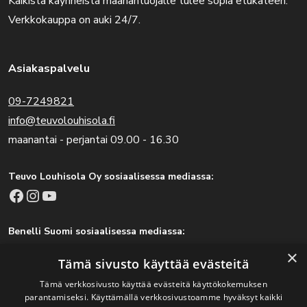
Kaikista käynneistä maahantuojalle tulee sopia etukäteen.
Verkkokauppa on auki 24/7.
Asiakaspalvelu
09-7249821
info@teuvolouhisola.fi
maanantai - perjantai 09.00 - 16.30
Teuvo Louhisola Oy sosiaalisessa mediassa:
Facebook
Instagram
YouTube
Benelli Suomi sosiaalisessa mediassa:
Facebook
Instagram
×
Tämä sivusto käyttää evästeitä
Tämä verkkosivusto käyttää evästeitä käyttökokemuksen
parantamiseksi. Käyttämällä verkkosivustoamme hyväksyt kaikki
Tärkeitä linkkejä