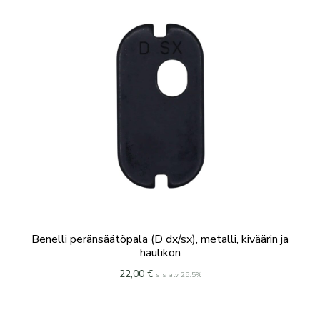
Benelli peränsäätöpala (D dx/sx), metalli, kiväärin ja
haulikon
22,00
€
sis alv 25.5%