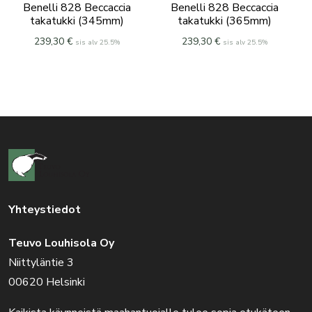
Benelli 828 Beccaccia
Benelli 828 Beccaccia
takatukki (345mm)
takatukki (365mm)
239,30
€
239,30
€
sis alv 25.5%
sis alv 25.5%
Yhteystiedot
Teuvo Louhisola Oy
Niittyläntie 3
00620 Helsinki