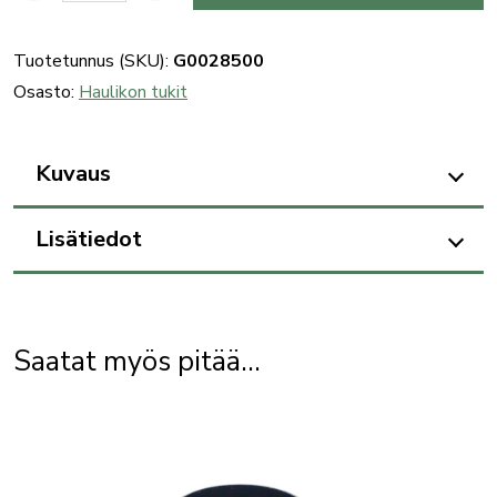
takatukin
SBE-
Tuotetunnus (SKU):
G0028500
merkki
Osasto:
Haulikon tukit
määrä
Kuvaus
Lisätiedot
Saatat myös pitää...