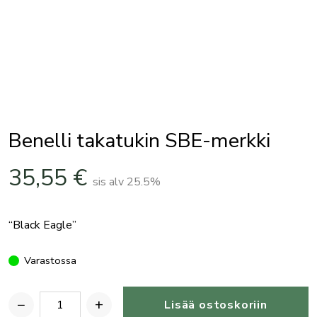
Benelli takatukin SBE-merkki
35,55
€
sis alv 25.5%
“Black Eagle”
Varastossa
−
+
Lisää ostoskoriin
Benelli