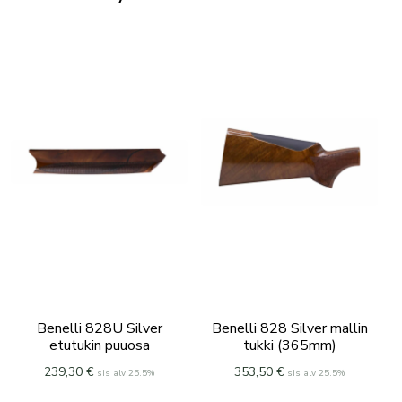
Benelli 828U Silver
Benelli 828 Silver mallin
etutukin puuosa
tukki (365mm)
239,30
€
353,50
€
sis alv 25.5%
sis alv 25.5%