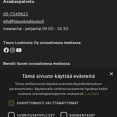
Asiakaspalvelu
09-7249821
info@teuvolouhisola.fi
maanantai - perjantai 09.00 - 16.30
Teuvo Louhisola Oy sosiaalisessa mediassa:
Facebook
Instagram
YouTube
Benelli Suomi sosiaalisessa mediassa:
Facebook
Instagram
×
Tämä sivusto käyttää evästeitä
Tämä verkkosivusto käyttää evästeitä käyttökokemuksen
parantamiseksi. Käyttämällä verkkosivustoamme hyväksyt kaikki
Tärkeitä linkkejä
evästeet evästekäytäntöjemme mukaisesti.
Lue lisää
EHDOTTOMASTI VÄLTTÄMÄTTÖMÄT
Rekisteri- ja tietosuojaseloste
Jälleenmyyjät
SUORITUSKYVYLLISET
KOHDENTAVAT