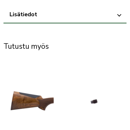
(M096546
alkaen)
Lisätiedot
määrä
Tutustu myös