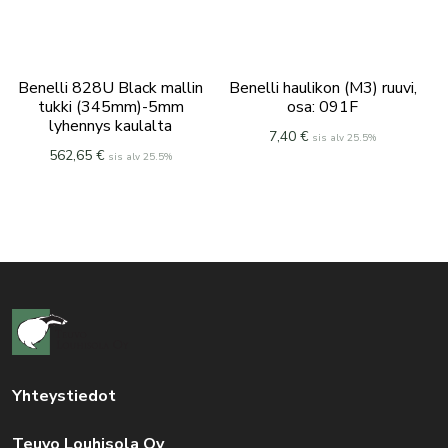
Benelli 828U Black mallin
Benelli haulikon (M3) ruuvi,
tukki (345mm)-5mm
osa: 091F
lyhennys kaulalta
7,40
€
sis alv 25.5%
562,65
€
sis alv 25.5%
Yhteystiedot
Teuvo Louhisola Oy