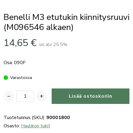
Benelli M3 etutukin kiinnitysruuvi
(M096546 alkaen)
14,65
€
sis alv 25.5%
Osa: 090F
Varastossa
−
+
Lisää ostoskoriin
Benelli
M3
etutukin
Tuotetunnus (SKU):
90001800
kiinnitysruuvi
Osasto:
Haulikon tukit