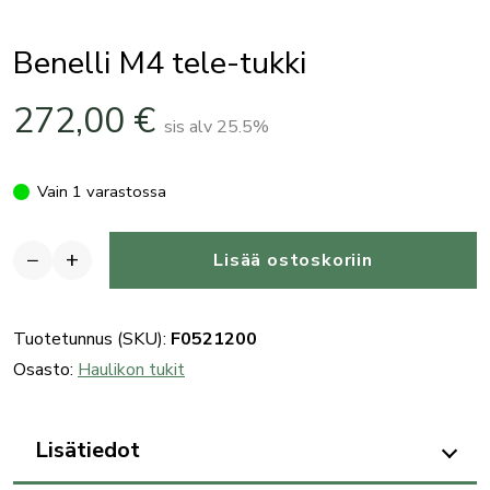
Benelli M4 tele-tukki
272,00
€
sis alv 25.5%
Vain 1 varastossa
−
+
Lisää ostoskoriin
Benelli
M4
tele-
Tuotetunnus (SKU):
F0521200
tukki
Osasto:
Haulikon tukit
määrä
Lisätiedot