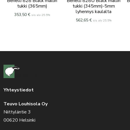
Benelli 828 Black mallin
Benelli 828U Black mallin
B
tukki (365mm)
tukki (345mm)-5mm
lyhennys kaulalta
353,50
€
sis alv 25.5%
562,65
€
sis alv 25.5%
Yhteystiedot
Teuvo Louhisola Oy
Niittyläntie 3
00620 Helsinki