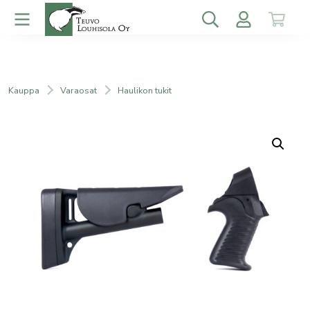
Kauppa
Varaosat
Haulikon tukit