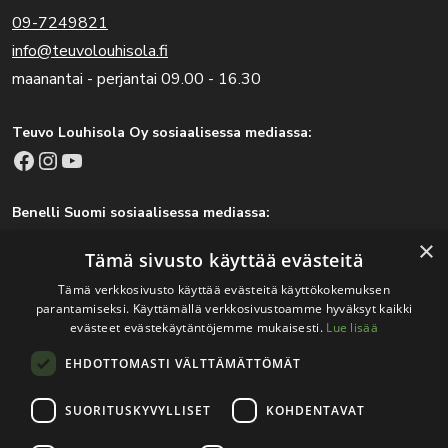
09-7249821
info@teuvolouhisola.fi
maanantai - perjantai 09.00 - 16.30
Teuvo Louhisola Oy sosiaalisessa mediassa:
Facebook
Instagram
YouTube
Benelli Suomi sosiaalisessa mediassa:
Facebook
Instagram
×
Tämä sivusto käyttää evästeitä
Tämä verkkosivusto käyttää evästeitä käyttökokemuksen
parantamiseksi. Käyttämällä verkkosivustoamme hyväksyt kaikki
Tärkeitä linkkejä
evästeet evästekäytäntöjemme mukaisesti.
Lue lisää
EHDOTTOMASTI VÄLTTÄMÄTTÖMÄT
Rekisteri- ja tietosuojaseloste
Jälleenmyyjät
SUORITUSKYVYLLISET
KOHDENTAVAT
Tapahtumat