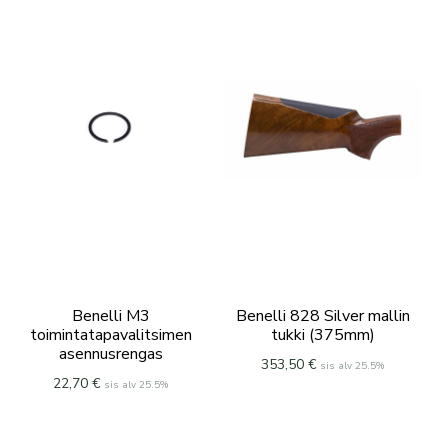
Benelli M3
Benelli 828 Silver mallin
toimintatapavalitsimen
tukki (375mm)
asennusrengas
353,50
€
sis alv 25.5%
22,70
€
sis alv 25.5%