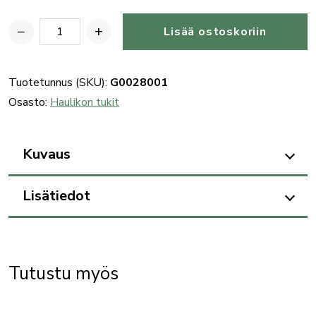
−
+
Lisää ostoskoriin
Benelli
k.20
haulikon
Tuotetunnus (SKU):
G0028001
peränsäätöpala
Osasto:
Haulikon tukit
(D),
muovi
Kuvaus
määrä
Lisätiedot
Tutustu myös