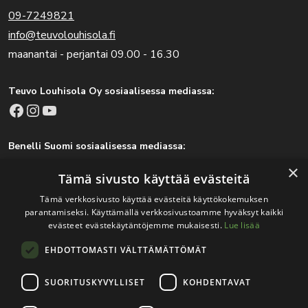
09-7249821
info@teuvolouhisola.fi
maanantai - perjantai 09.00 - 16.30
Teuvo Louhisola Oy sosiaalisessa mediassa:
Facebook
Instagram
YouTube
Benelli Suomi sosiaalisessa mediassa:
Facebook
Instagram
×
Tämä sivusto käyttää evästeitä
Tämä verkkosivusto käyttää evästeitä käyttökokemuksen
parantamiseksi. Käyttämällä verkkosivustoamme hyväksyt kaikki
Tärkeitä linkkejä
evästeet evästekäytäntöjemme mukaisesti.
Lue lisää
EHDOTTOMASTI VÄLTTÄMÄTTÖMÄT
Rekisteri- ja tietosuojaseloste
Jälleenmyyjät
SUORITUSKYVYLLISET
KOHDENTAVAT
Tapahtumat