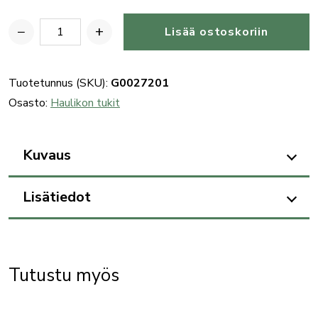
−
+
Lisää ostoskoriin
Benelli
k.20
haulikon
Tuotetunnus (SKU):
G0027201
peränsäätöpala
Osasto:
Haulikon tukit
(B),
muovi
Kuvaus
määrä
Lisätiedot
Tutustu myös