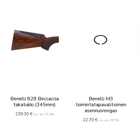
Benelli 828 Beccaccia
Benelli M3
takatukki (345mm)
toimintatapavalitsimen
asennusrengas
239,30
€
sis alv 25.5%
22,70
€
sis alv 25.5%