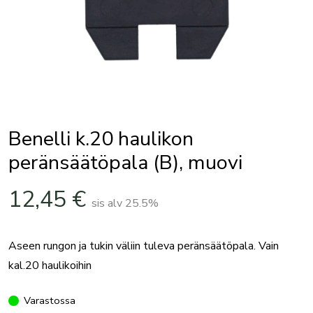
Benelli k.20 haulikon
peränsäätöpala (B), muovi
12,45
€
sis alv 25.5%
Aseen rungon ja tukin väliin tuleva peränsäätöpala. Vain
kal.20 haulikoihin
Varastossa