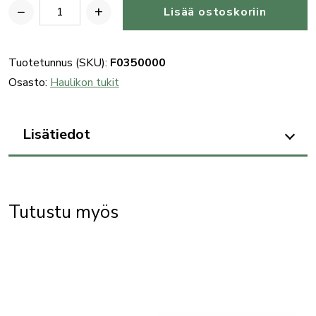
−
+
Lisää ostoskoriin
Benelli
828U
haulikon
Tuotetunnus (SKU):
F0350000
Progressive
Osasto:
Haulikon tukit
Comfort
yksikkö
Lisätiedot
määrä
Tutustu myös