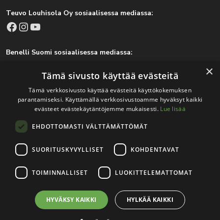
Teuvo Louhisola Oy sosiaalisessa mediassa:
Facebook
Instagram
YouTube
Benelli Suomi sosiaalisessa mediassa:
Facebook
Instagram
×
Tämä sivusto käyttää evästeitä
Tämä verkkosivusto käyttää evästeitä käyttökokemuksen
parantamiseksi. Käyttämällä verkkosivustoamme hyväksyt kaikki
Tärkeitä linkkejä
evästeet evästekäytäntöjemme mukaisesti.
Lue lisää
EHDOTTOMASTI VÄLTTÄMÄTTÖMÄT
Rekisteri- ja tietosuojaseloste
Jälleenmyyjät
SUORITUSKYVYLLISET
KOHDENTAVAT
Tapahtumat
TOIMINNALLISET
LUOKITTELEMATTOMAT
HYVÄKSY KAIKKI
HYLKÄÄ KAIKKI
© 2026
Teuvo Louhisola Oy
.
Verkkosivutoteutus:
Avoin.Systems
|
Rekisteri- ja tietosuojaseloste