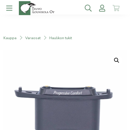
Kauppa
Varaosat
Haulikon tukit