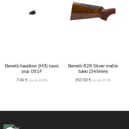
Benelli haulikon (M3) ruuvi,
Benelli 828 Silver mallin
osa: 091F
tukki (345mm)
7,40
€
353,50
€
sis alv 25.5%
sis alv 25.5%