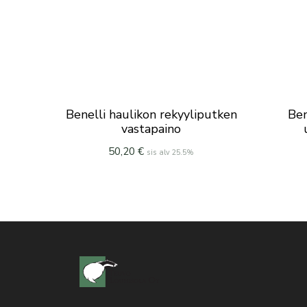
Benelli haulikon rekyyliputken
Ben
vastapaino
50,20
€
sis alv 25.5%