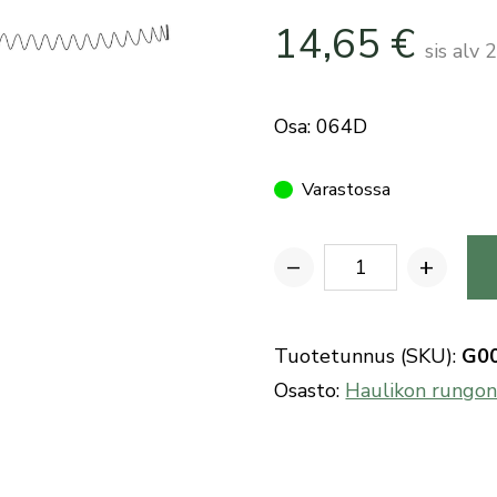
14,65
€
sis alv
Osa: 064D
Varastossa
−
+
Benelli
k.20
haulikon
Tuotetunnus (SKU):
G0
makasiininjousi
Osasto:
Haulikon rungon
määrä