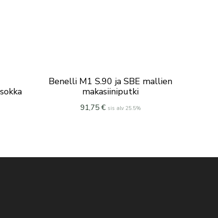
Benelli M1 S.90 ja SBE mallien
 sokka
makasiiniputki
91,75
€
sis alv 25.5%