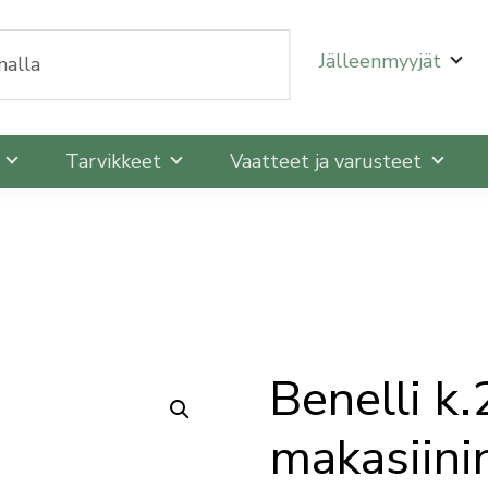
oit selata niitä nuolinäppäimillä ylös ja alas ja siirtyä
Jälleenmyyjät
t
Tarvikkeet
Vaatteet ja varusteet
Benelli k.
makasiini