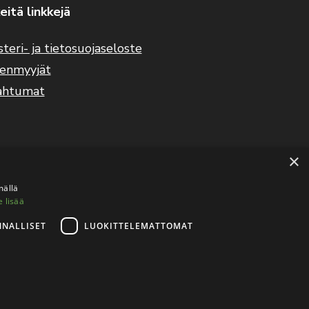
eitä linkkejä
steri- ja tietosuojaseloste
eenmyyjät
ahtumat
×
mällä
e lisää
NNALLISET
LUOKITTELEMATTOMAT
tietosuojaseloste