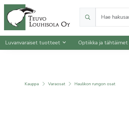
Kun tuloksia tulee, v
Luvanvaraiset tuotteet
Optiikka ja tähtäime
Kauppa
Varaosat
Haulikon rungon osat