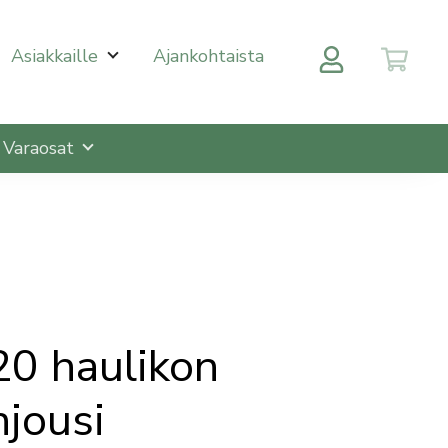
 halutulle sivulle enterin painalluksella. Kosketusnäytöll
Asiakkaille
Ajankohtaista
Varaosat
20 haulikon
njousi