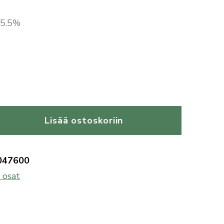
 25.5%
Lisää ostoskoriin
047600
 osat