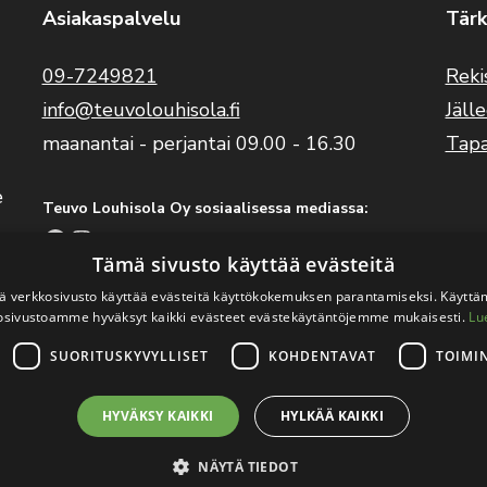
Asiakaspalvelu
Tärk
09-7249821
Reki
info@teuvolouhisola.fi
Jäll
maanantai - perjantai 09.00 - 16.30
Tap
e
Teuvo Louhisola Oy sosiaalisessa mediassa:
Facebook
Instagram
YouTube
Tämä sivusto käyttää evästeitä
 verkkosivusto käyttää evästeitä käyttökokemuksen parantamiseksi. Käyttä
Benelli Suomi sosiaalisessa mediassa:
osivustoamme hyväksyt kaikki evästeet evästekäytäntöjemme mukaisesti.
Lu
Facebook
Instagram
SUORITUSKYVYLLISET
KOHDENTAVAT
TOIMI
HYVÄKSY KAIKKI
HYLKÄÄ KAIKKI
ouhisola Oy
.
Verkkosivutoteutus:
Avoin.Systems
|
Rekisteri- ja 
NÄYTÄ TIEDOT