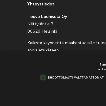
Yhteystiedot
Teuvo Louhisola Oy
Niittyläntie 3
00620 Helsinki
Kaikista käynneistä maahantuojalle tule
sopia etukäteen.
Verkkokauppa on auki 24/7.
Tämä
verkk
EHDOTTOMASTI VÄLTTÄMÄTTÖMÄT
© 2026
Teuvo L