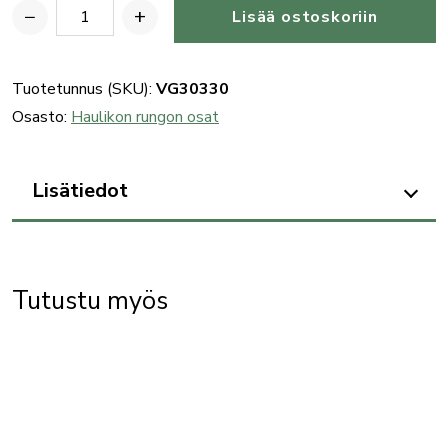
−
+
Lisää ostoskoriin
Benelli
haulikon
(SL80)
Tuotetunnus (SKU):
VG30330
stock
Osasto:
Haulikon rungon osat
orientation
pin
Lisätiedot
pitkä
määrä
Tutustu myös