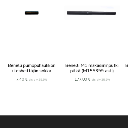
Benelli pumppuhaulikon
Benelli M1 makasiininputki,
B
ulosheittäjän sokka
pitkä (M155399 asti)
7,40
€
177,80
€
sis alv 25.5%
sis alv 25.5%