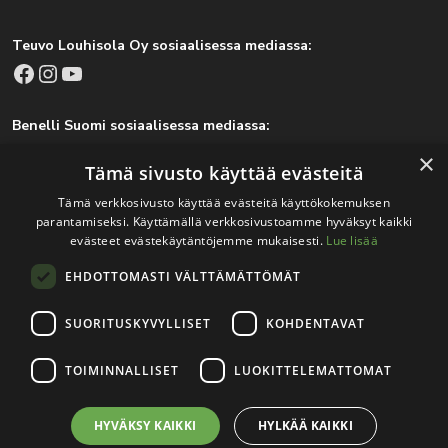
Teuvo Louhisola Oy sosiaalisessa mediassa:
Facebook
Instagram
YouTube
Benelli Suomi sosiaalisessa mediassa:
Facebook
Instagram
×
Tämä sivusto käyttää evästeitä
Tämä verkkosivusto käyttää evästeitä käyttökokemuksen
parantamiseksi. Käyttämällä verkkosivustoamme hyväksyt kaikki
Tärkeitä linkkejä
evästeet evästekäytäntöjemme mukaisesti.
Lue lisää
EHDOTTOMASTI VÄLTTÄMÄTTÖMÄT
Rekisteri- ja tietosuojaseloste
Jälleenmyyjät
SUORITUSKYVYLLISET
KOHDENTAVAT
Tapahtumat
TOIMINNALLISET
LUOKITTELEMATTOMAT
HYVÄKSY KAIKKI
HYLKÄÄ KAIKKI
© 2026
Teuvo Louhisola Oy
.
Verkkosivutoteutus:
Avoin.Systems
|