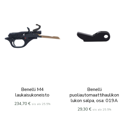
Benelli M4
Benelli
laukaisukoneisto
puoliautomaattihaulikon
lukon salpa, osa: 019A
234,70
€
sis alv 25.5%
29,30
€
sis alv 25.5%