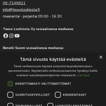
09-7249821
info@teuvolouhisola.fi
maanantai - perjantai 09.00 - 16.30
Teuvo Louhisola Oy sosiaalisessa mediassa:
Facebook
Instagram
YouTube
Benelli Suomi sosiaalisessa mediassa:
Facebook
Instagram
×
Tämä sivusto käyttää evästeitä
Tämä verkkosivusto käyttää evästeitä käyttökokemuksen
parantamiseksi. Käyttämällä verkkosivustoamme hyväksyt kaikki
Tärkeitä linkkejä
evästeet evästekäytäntöjemme mukaisesti.
Lue lisää
EHDOTTOMASTI VÄLTTÄMÄTTÖMÄT
Rekisteri- ja tietosuojaseloste
Jälleenmyyjät
SUORITUSKYVYLLISET
KOHDENTAVAT
Tapahtumat
TOIMINNALLISET
LUOKITTELEMATTOMAT