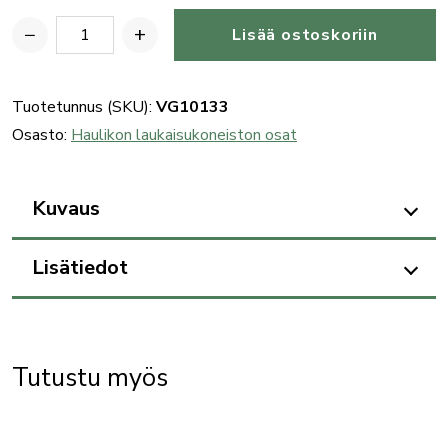
−
+
Lisää ostoskoriin
Benelli
haulikon
(SL80)
Tuotetunnus (SKU):
VG10133
vasara
Osasto:
Haulikon laukaisukoneiston osat
määrä
Kuvaus
Lisätiedot
Tutustu myös