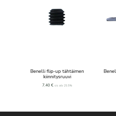
Benelli flip-up tähtäimen
Benel
kiinnitysruuvi
7,40
€
sis alv 25.5%