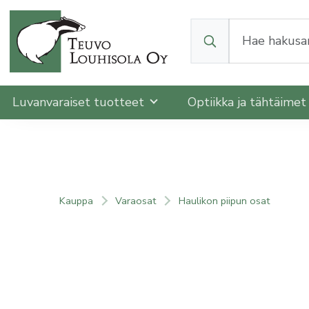
Kun tuloksia tulee, v
Luvanvaraiset tuotteet
Optiikka ja tähtäime
Kauppa
Varaosat
Haulikon piipun osat