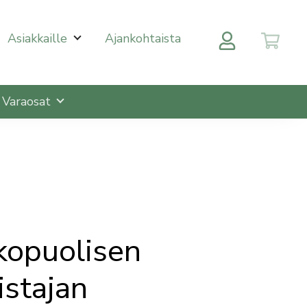
 halutulle sivulle enterin painalluksella. Kosketusnäytöll
Asiakkaille
Ajankohtaista
Varaosat
lkopuolisen
istajan