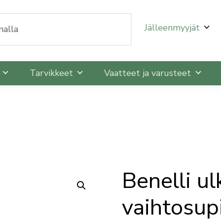
oit selata niitä nuolinäppäimillä ylös ja alas ja siirtyä
Jälleenmyyjät
t
Tarvikkeet
Vaatteet ja varusteet
Benelli u
vaihtosup