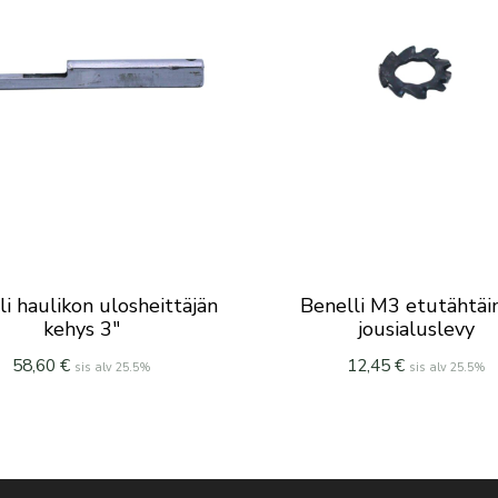
li haulikon ulosheittäjän
Benelli M3 etutähtä
kehys 3″
jousialuslevy
58,60
€
12,45
€
sis alv 25.5%
sis alv 25.5%