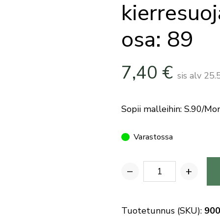
kierresuo
osa: 89
7,40
€
sis alv 25
Sopii malleihin: S.90/Mon
Varastossa
−
+
Benelli
ulkopuolisen
vaihtosupistajan
Tuotetunnus (SKU):
90