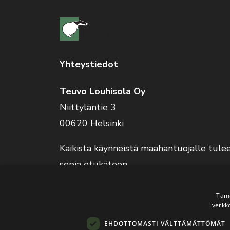
Yhteystiedot
Teuvo Louhisola Oy
Niittyläntie 3
00620 Helsinki
Kaikista käynneistä maahantuojalle tule
sopia etukäteen.
Verkkokauppa on auki 24/7.
Tämä
verkk
EHDOTTOMASTI VÄLTTÄMÄTTÖMÄT