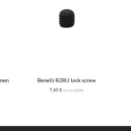
imen
Benelli 828U lock screw
7,40
€
sis alv 25.5%