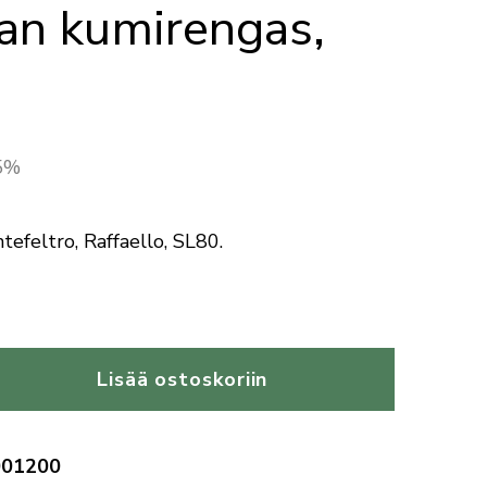
jan kumirengas,
.5%
tefeltro, Raffaello, SL80.
Lisää ostoskoriin
001200