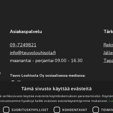
Asiakaspalvelu
Tärk
09-7249821
Reki
info@teuvolouhisola.fi
Jäll
maanantai - perjantai 09.00 - 16.30
Tap
e
Teuvo Louhisola Oy sosiaalisessa mediassa:
Facebook
Instagram
YouTube
Tämä sivusto käyttää evästeitä
 verkkosivusto käyttää evästeitä käyttökokemuksen parantamiseksi. Käyttä
Benelli Suomi sosiaalisessa mediassa:
osivustoamme hyväksyt kaikki evästeet evästekäytäntöjemme mukaisesti.
Lu
Facebook
Instagram
SUORITUSKYVYLLISET
KOHDENTAVAT
TOIMI