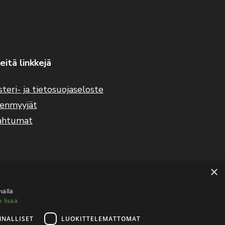
eitä linkkejä
steri- ja tietosuojaseloste
eenmyyjät
ahtumat
×
mällä
e lisää
NNALLISET
LUOKITTELEMATTOMAT