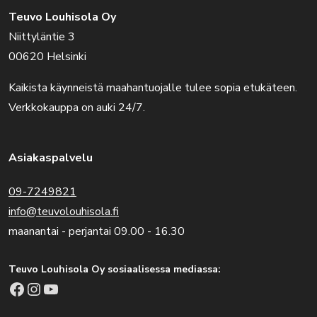
Teuvo Louhisola Oy
Niittyläntie 3
00620 Helsinki
Kaikista käynneistä maahantuojalle tulee sopia etukäteen.
Verkkokauppa on auki 24/7.
Asiakaspalvelu
09-7249821
info@teuvolouhisola.fi
maanantai - perjantai 09.00 - 16.30
Teuvo Louhisola Oy sosiaalisessa mediassa:
Facebook
Instagram
YouTube