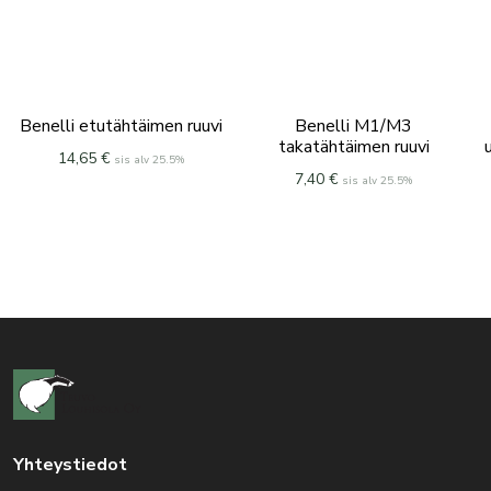
Benelli etutähtäimen ruuvi
Benelli M1/M3
takatähtäimen ruuvi
14,65
€
sis alv 25.5%
7,40
€
sis alv 25.5%
Yhteystiedot