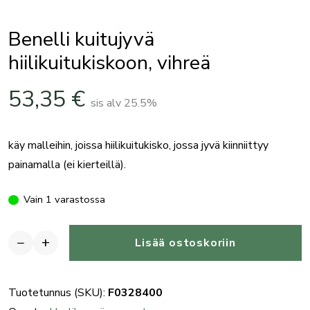
Benelli kuitujyvä
hiilikuitukiskoon, vihreä
53,35
€
sis alv 25.5%
käy malleihin, joissa hiilikuitukisko, jossa jyvä kiinniittyy
painamalla (ei kierteillä).
Vain 1 varastossa
−
+
Lisää ostoskoriin
Benelli
kuitujyvä
hiilikuitukiskoon,
Tuotetunnus (SKU):
F0328400
vihreä