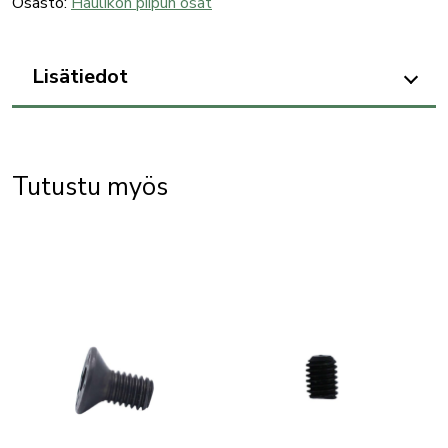
Osasto:
Haulikon piipun osat
määrä
Lisätiedot
Tutustu myös