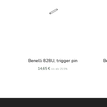
Benelli 828U, trigger pin
B
14,65
€
sis alv 25.5%