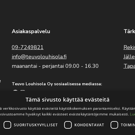
Asiakaspalvelu
Tärk
09-7249821
Reki
info@teuvolouhisola.fi
Jäll
maanantai - perjantai 09.00 - 16.30
Tap
e
Teuvo Louhisola Oy sosiaalisessa mediassa:
Facebook
Instagram
YouTube
Tämä sivusto käyttää evästeitä
 verkkosivusto käyttää evästeitä käyttökokemuksen parantamiseksi. Käyttä
Benelli Suomi sosiaalisessa mediassa:
osivustoamme hyväksyt kaikki evästeet evästekäytäntöjemme mukaisesti.
Lu
Facebook
Instagram
SUORITUSKYVYLLISET
KOHDENTAVAT
TOIMI