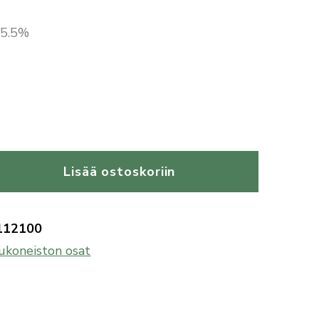
 25.5%
Lisää ostoskoriin
112100
ukoneiston osat