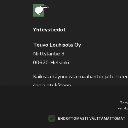
Yhteystiedot
Teuvo Louhisola Oy
Niittyläntie 3
00620 Helsinki
Kaikista käynneistä maahantuojalle tule
sopia etukäteen.
Verkkokauppa on auki 24/7.
Tämä
verkk
EHDOTTOMASTI VÄLTTÄMÄTTÖMÄT