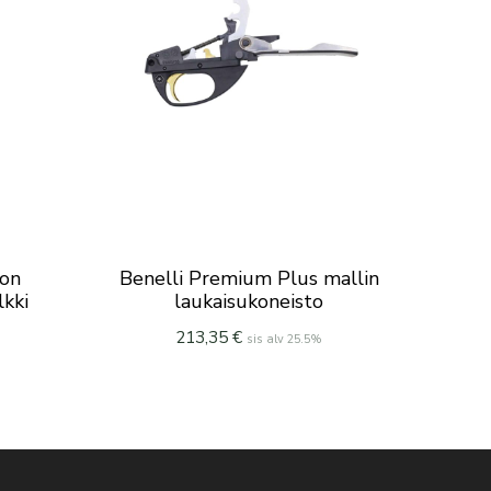
kon
Benelli Premium Plus mallin
lkki
laukaisukoneisto
213,35
€
sis alv 25.5%