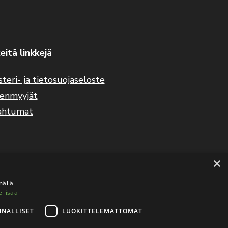
eitä linkkejä
steri- ja tietosuojaseloste
eenmyyjät
ahtumat
×
mällä
e lisää
NNALLISET
LUOKITTELEMATTOMAT