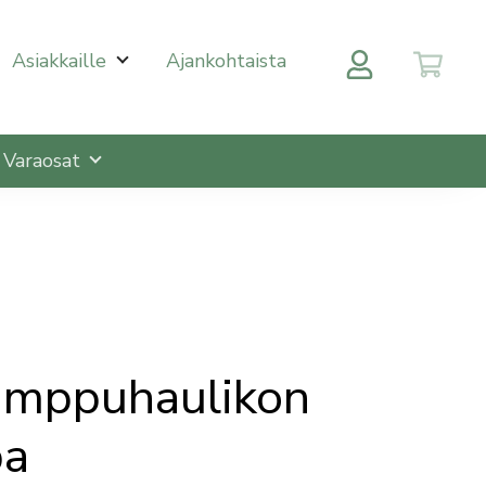
 halutulle sivulle enterin painalluksella. Kosketusnäytöll
Asiakkaille
Ajankohtaista
Varaosat
umppuhaulikon
pa