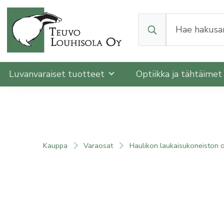
Kun tuloksia tulee, v
Luvanvaraiset tuotteet
Optiikka ja tähtäime
Kauppa
Varaosat
Haulikon laukaisukoneiston 