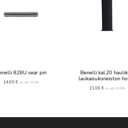
enelli 828U sear pin
Benelli kal.20 hauli
laukaisukoneiston ho
14,65
€
sis alv 25.5%
21,00
€
sis alv 25.5%