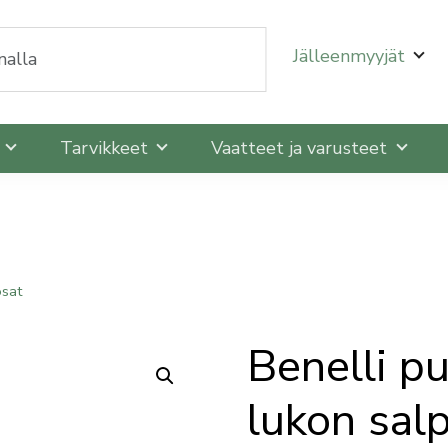
oit selata niitä nuolinäppäimillä ylös ja alas ja siirtyä
Jälleenmyyjät
t
Tarvikkeet
Vaatteet ja varusteet
osat
Benelli p
lukon sal