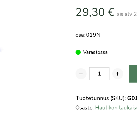
29,30
€
sis alv
osa: 019N
Varastossa
−
+
Benelli
pumppuhaulikon
lukon
Tuotetunnus (SKU):
G0
salpa
Osasto:
Haulikon laukais
määrä