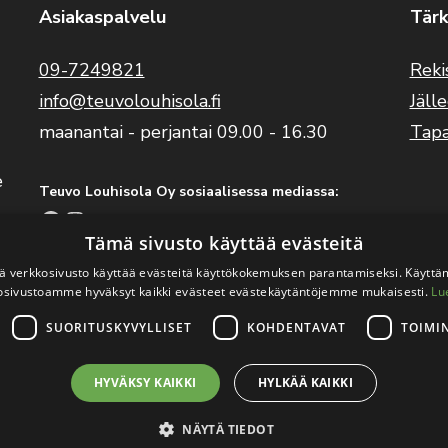
Asiakaspalvelu
Tärk
09-7249821
Reki
info@teuvolouhisola.fi
Jäll
maanantai - perjantai 09.00 - 16.30
Tap
e
Teuvo Louhisola Oy sosiaalisessa mediassa:
Facebook
Instagram
YouTube
Tämä sivusto käyttää evästeitä
 verkkosivusto käyttää evästeitä käyttökokemuksen parantamiseksi. Käyttä
Benelli Suomi sosiaalisessa mediassa:
osivustoamme hyväksyt kaikki evästeet evästekäytäntöjemme mukaisesti.
Lu
Facebook
Instagram
SUORITUSKYVYLLISET
KOHDENTAVAT
TOIMI
HYVÄKSY KAIKKI
HYLKÄÄ KAIKKI
ouhisola Oy
.
Verkkosivutoteutus:
Avoin.Systems
|
Rekisteri- ja 
NÄYTÄ TIEDOT