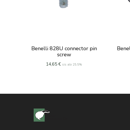
Benelli 828U connector pin
Benel
screw
14,65
€
sis alv 25.5%