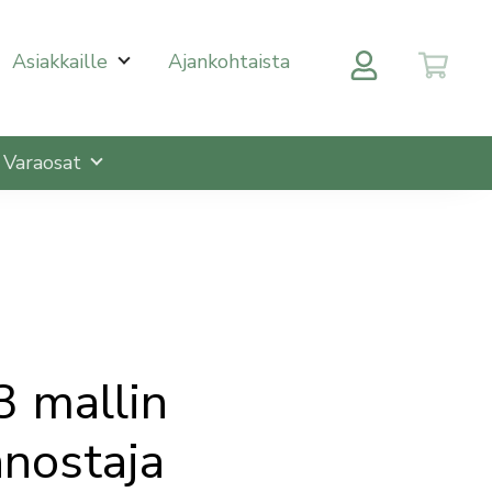
 halutulle sivulle enterin painalluksella. Kosketusnäytöll
Asiakkaille
Ajankohtaista
Varaosat
3 mallin
nostaja