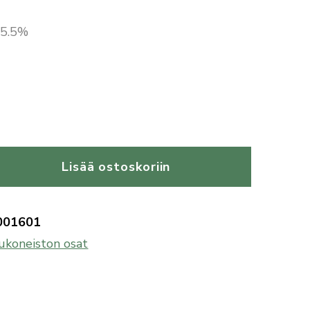
 25.5%
Lisää ostoskoriin
001601
ukoneiston osat