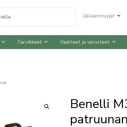
oit selata niitä nuolinäppäimillä ylös ja alas ja siirtyä
Jälleenmyyjät
t
Tarvikkeet
Vaatteet ja varusteet
osat
Benelli M
patruunan