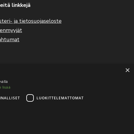
eitä linkkejä
steri- ja tietosuojaseloste
eenmyyjät
ahtumat
×
mällä
e lisää
NNALLISET
LUOKITTELEMATTOMAT
tietosuojaseloste