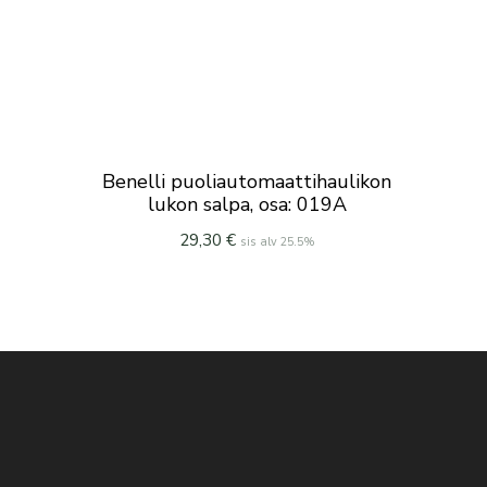
Benelli puoliautomaattihaulikon
lukon salpa, osa: 019A
29,30
€
sis alv 25.5%