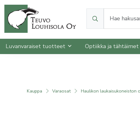
Kun tuloksia tulee, v
Luvanvaraiset tuotteet
Optiikka ja tähtäime
Kauppa
Varaosat
Haulikon laukaisukoneiston 