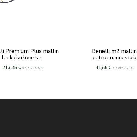
li Premium Plus mallin
Benelli m2 mallin
laukaisukoneisto
patruunannostaja
213,35
€
41,85
€
sis alv 25.5%
sis alv 25.5%