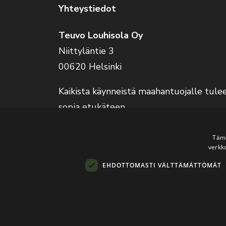
Yhteystiedot
Teuvo Louhisola Oy
Niittyläntie 3
00620 Helsinki
Kaikista käynneistä maahantuojalle tule
sopia etukäteen.
Verkkokauppa on auki 24/7.
Tämä
verkk
EHDOTTOMASTI VÄLTTÄMÄTTÖMÄT
© 2026
Teuvo L