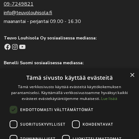
09-7249821
info@teuvolouhisola.fi
maanantai - perjantai 09.00 - 16.30
Teuvo Louhisola Oy sosiaalisessa mediassa:
Facebook
Instagram
YouTube
Benelli Suomi sosiaalisessa mediassa:
Facebook
Instagram
×
Tämä sivusto käyttää evästeitä
Tämä verkkosivusto käyttää evästeitä käyttökokemuksen
parantamiseksi. Käyttämällä verkkosivustoamme hyväksyt kaikki
Tärkeitä linkkejä
evästeet evästekäytäntöjemme mukaisesti.
Lue lisää
EHDOTTOMASTI VÄLTTÄMÄTTÖMÄT
Rekisteri- ja tietosuojaseloste
Jälleenmyyjät
SUORITUSKYVYLLISET
KOHDENTAVAT
Tapahtumat
TOIMINNALLISET
LUOKITTELEMATTOMAT