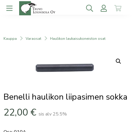
Kauppa
Varaosat
Haulikon laukaisukoneiston osat
Benelli haulikon liipasimen sokka
22,00
€
sis alv 25.5%
Osa: 010A