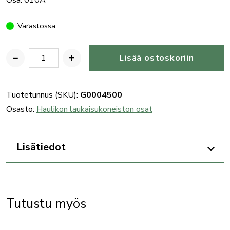
Varastossa
−
+
Lisää ostoskoriin
Benelli
haulikon
liipasimen
Tuotetunnus (SKU):
G0004500
sokka
Osasto:
Haulikon laukaisukoneiston osat
määrä
Lisätiedot
Tutustu myös