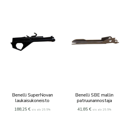
Benelli SuperNovan
Benelli SBE mallin
laukaisukoneisto
patruunannostaja
188,25
€
41,85
€
sis alv 25.5%
sis alv 25.5%