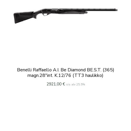
Benelli Raffaello A.I. Be Diamond BE.S.T. (365)
magn.28″int. K.12/76 (TT3 haulikko)
2921,00
€
sis alv 25.5%