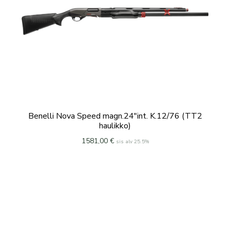
Benelli Nova Speed magn.24″int. K.12/76 (TT2
haulikko)
1581,00
€
sis alv 25.5%