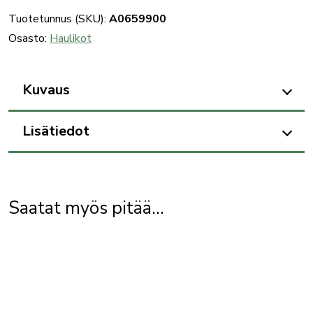
Tuotetunnus (SKU):
A0659900
Osasto:
Haulikot
Kuvaus
Lisätiedot
Saatat myös pitää...