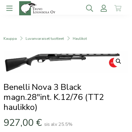
Kauppa
Luvanvaraiset tuotteet
Haulikot
Benelli Nova 3 Black
magn.28″int. K.12/76 (TT2
haulikko)
927,00
€
sis alv 25.5%