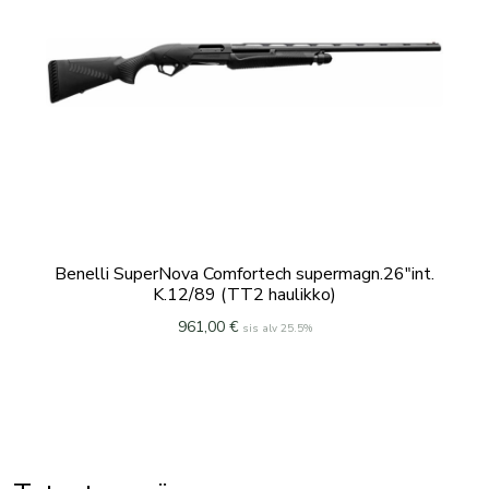
Benelli SuperNova Comfortech supermagn.26″int.
K.12/89 (TT2 haulikko)
961,00
€
sis alv 25.5%