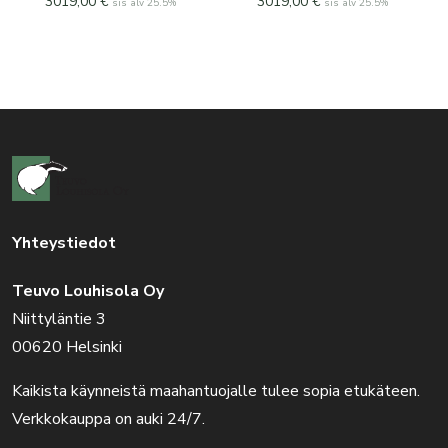
3019,00
€
3019,00
€
sis alv 25.5%
sis alv 25.5%
Yhteystiedot
Teuvo Louhisola Oy
Niittyläntie 3
00620 Helsinki
Kaikista käynneistä maahantuojalle tulee sopia etukäteen.
Verkkokauppa on auki 24/7.