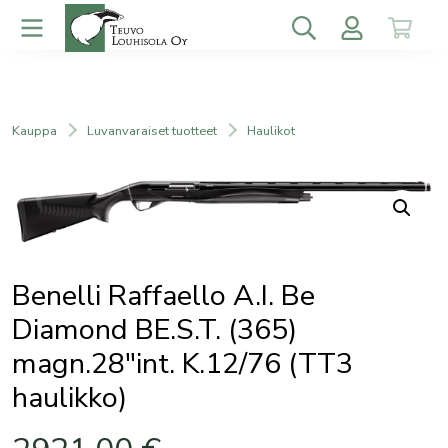
Kauppa
Luvanvaraiset tuotteet
Haulikot
Benelli Raffaello A.I. Be
Diamond BE.S.T. (365)
magn.28″int. K.12/76 (TT3
haulikko)