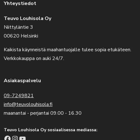
Yhteystiedot
Teuvo Louhisola Oy
Niittyläntie 3
00620 Helsinki
Kaikista käynneistä maahantuojalle tulee sopia etukäteen.
Verkkokauppa on auki 24/7.
Asiakaspalvelu
09-7249821
info@teuvolouhisola.fi
maanantai - perjantai 09.00 - 16.30
Teuvo Louhisola Oy sosiaalisessa mediassa:
Facebook
Instagram
YouTube