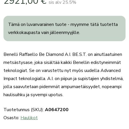
2921,00
€
sis alv 25.5%
Tämä on luvanvarainen tuote - myymme tätä tuotetta
verkkokaupasta vain jälleenmyyjille.
Benelli Raffaello Be Diamond A.I. BE.S.T. on ainutlaatuinen
metsästysase, joka sisältää kaikki Benellin edistyneimmät
teknologiat. Se on varustettu nyt myös uudella Advanced
Impact teknologialla. A.I. on piipun ja supistajien yhdistelmä,
jolla saavutetaan pidemmät ampumaetäisyydet, nopeampi
haulisuihku ja syvempi upotus.
Tuotetunnus (SKU):
A0647200
Osasto:
Haulikot