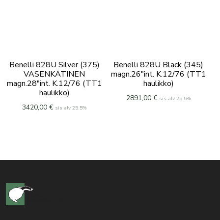
Benelli 828U Silver (375)
Benelli 828U Black (345)
VASENKÄTINEN
magn.26″int. K.12/76 (TT1
magn.28″int. K.12/76 (TT1
haulikko)
haulikko)
2891,00
€
sis alv 25.5%
3420,00
€
sis alv 25.5%