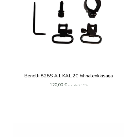
Benelli 828S A.I. KAL.20 hihnalenkkisarja
120,00
€
sis alv 25.5%