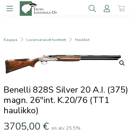
Kauppa
Luvanvaraiset tuotteet
Haulikot
Benelli 828S Silver 20 A.I. (375)
magn. 26″int. K.20/76 (TT1
haulikko)
3705,00
€
sis alv 25.5%