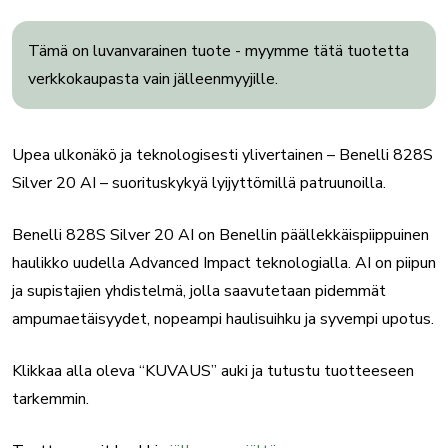
Tämä on luvanvarainen tuote - myymme tätä tuotetta
verkkokaupasta vain jälleenmyyjille.
Upea ulkonäkö ja teknologisesti ylivertainen – Benelli 828S
Silver 20 AI – suorituskykyä lyijyttömillä patruunoilla.
Benelli 828S Silver 20 AI on Benellin päällekkäispiippuinen
haulikko uudella Advanced Impact teknologialla. AI on piipun
ja supistajien yhdistelmä, jolla saavutetaan pidemmät
ampumaetäisyydet, nopeampi haulisuihku ja syvempi upotus.
Klikkaa alla oleva “KUVAUS” auki ja tutustu tuotteeseen
tarkemmin.