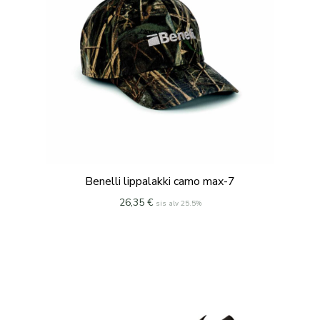
Benelli lippalakki camo max-7
26,35
€
sis alv 25.5%