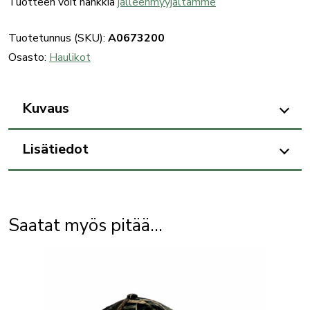
Tuotteen voit hankkia
jälleenmyyjältämme
Tuotetunnus (SKU):
A0673200
Osasto:
Haulikot
Kuvaus
Lisätiedot
Saatat myös pitää...