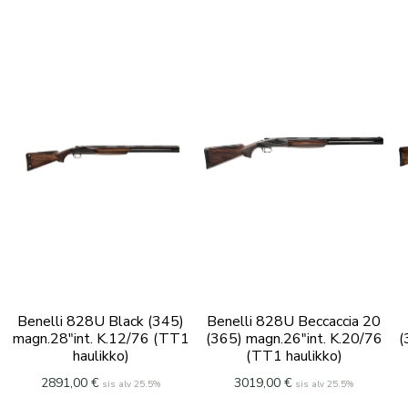
Benelli 828U Black (345)
Benelli 828U Beccaccia 20
magn.28″int. K.12/76 (TT1
(365) magn.26″int. K.20/76
(
haulikko)
(TT1 haulikko)
2891,00
€
3019,00
€
sis alv 25.5%
sis alv 25.5%