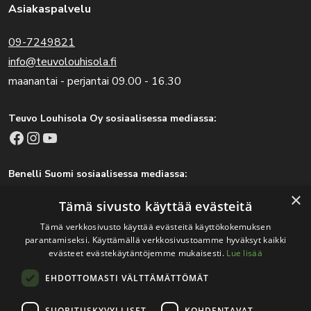
Asiakaspalvelu
09-7249821
info@teuvolouhisola.fi
maanantai - perjantai 09.00 - 16.30
Teuvo Louhisola Oy sosiaalisessa mediassa:
Facebook
Instagram
YouTube
Benelli Suomi sosiaalisessa mediassa:
Facebook
Instagram
×
Tämä sivusto käyttää evästeitä
Tämä verkkosivusto käyttää evästeitä käyttökokemuksen
parantamiseksi. Käyttämällä verkkosivustoamme hyväksyt kaikki
Tärkeitä linkkejä
evästeet evästekäytäntöjemme mukaisesti.
Lue lisää
EHDOTTOMASTI VÄLTTÄMÄTTÖMÄT
Rekisteri- ja tietosuojaseloste
Jälleenmyyjät
SUORITUSKYVYLLISET
KOHDENTAVAT