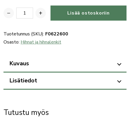
−
+
Lisää ostoskoriin
Benelli
828S
A.I.
Tuotetunnus (SKU):
F0622600
KAL.20
Osasto:
Hihnat ja hihnalenkit
hihnalenkkisarja
määrä
Kuvaus
Lisätiedot
Tutustu myös