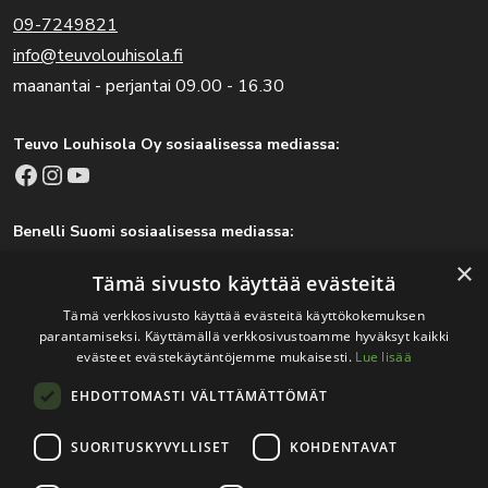
09-7249821
info@teuvolouhisola.fi
maanantai - perjantai 09.00 - 16.30
Teuvo Louhisola Oy sosiaalisessa mediassa:
Facebook
Instagram
YouTube
Benelli Suomi sosiaalisessa mediassa:
Facebook
Instagram
×
Tämä sivusto käyttää evästeitä
Tämä verkkosivusto käyttää evästeitä käyttökokemuksen
parantamiseksi. Käyttämällä verkkosivustoamme hyväksyt kaikki
Tärkeitä linkkejä
evästeet evästekäytäntöjemme mukaisesti.
Lue lisää
EHDOTTOMASTI VÄLTTÄMÄTTÖMÄT
Rekisteri- ja tietosuojaseloste
Jälleenmyyjät
SUORITUSKYVYLLISET
KOHDENTAVAT
Tapahtumat