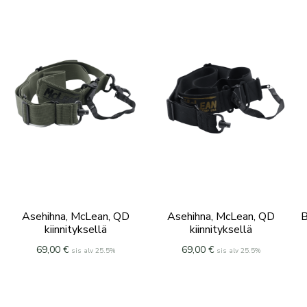
Asehihna, McLean, QD
Asehihna, McLean, QD
B
kiinnityksellä
kiinnityksellä
69,00
€
69,00
€
sis alv 25.5%
sis alv 25.5%