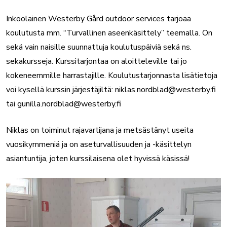
Inkoolainen Westerby Gård outdoor services tarjoaa
koulutusta mm. “Turvallinen aseenkäsittely” teemalla. On
sekä vain naisille suunnattuja koulutuspäiviä sekä ns.
sekakursseja. Kurssitarjontaa on aloitteleville tai jo
kokeneemmille harrastajille. Koulutustarjonnasta lisätietoja
voi kysellä kurssin järjestäjiltä: niklas.nordblad@westerby.fi
tai gunilla.nordblad@westerby.fi
Niklas on toiminut rajavartijana ja metsästänyt useita
vuosikymmeniä ja on aseturvallisuuden ja -käsittelyn
asiantuntija, joten kurssilaisena olet hyvissä käsissä!