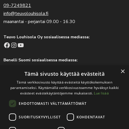
09-7249821
info@teuvolouhisola.fi
maanantai - perjantai 09.00 - 16.30
Teuvo Louhisola Oy sosiaalisessa mediassa:
Facebook
Instagram
YouTube
Benelli Suomi sosiaalisessa mediassa:
Facebook
Instagram
×
Tämä sivusto käyttää evästeitä
Tämä verkkosivusto käyttää evästeitä käyttökokemuksen
parantamiseksi. Käyttämällä verkkosivustoamme hyväksyt kaikki
Tärkeitä linkkejä
evästeet evästekäytäntöjemme mukaisesti.
Lue lisää
EHDOTTOMASTI VÄLTTÄMÄTTÖMÄT
Rekisteri- ja tietosuojaseloste
Jälleenmyyjät
SUORITUSKYVYLLISET
KOHDENTAVAT
Tapahtumat