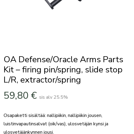
OA Defense/Oracle Arms Parts
Kit – firing pin/spring, slide stop
L/R, extractor/spring
59,80
€
sis alv 25.5%
Osapaketti sisältää: nallipiikin, nallipiikin jousen,
luistinvapautinsalvat (oik/vas), ulosvetäjän kynsi ja
ulosvetäjänkynnen jousi.