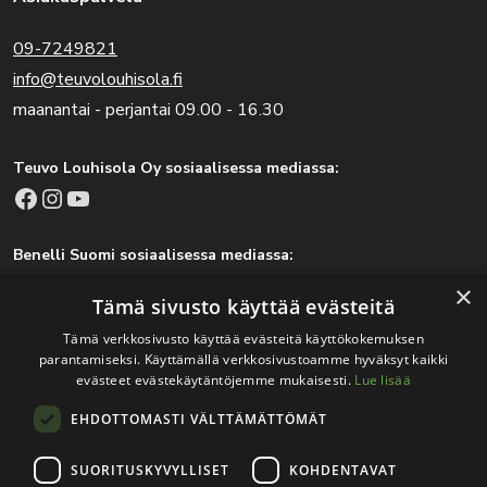
09-7249821
info@teuvolouhisola.fi
maanantai - perjantai 09.00 - 16.30
Teuvo Louhisola Oy sosiaalisessa mediassa:
Facebook
Instagram
YouTube
Benelli Suomi sosiaalisessa mediassa:
Facebook
Instagram
×
Tämä sivusto käyttää evästeitä
Tämä verkkosivusto käyttää evästeitä käyttökokemuksen
parantamiseksi. Käyttämällä verkkosivustoamme hyväksyt kaikki
Tärkeitä linkkejä
evästeet evästekäytäntöjemme mukaisesti.
Lue lisää
EHDOTTOMASTI VÄLTTÄMÄTTÖMÄT
Rekisteri- ja tietosuojaseloste
Jälleenmyyjät
SUORITUSKYVYLLISET
KOHDENTAVAT
Tapahtumat