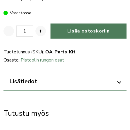
Varastossa
−
+
Lisää ostoskoriin
OA
Defense/Oracle
Arms
Tuotetunnus (SKU):
OA-Parts-Kit
Parts
Osasto:
Pistoolin rungon osat
Kit
-
Lisätiedot
firing
pin/spring,
slide
stop
Tutustu myös
L/R,
extractor/spring