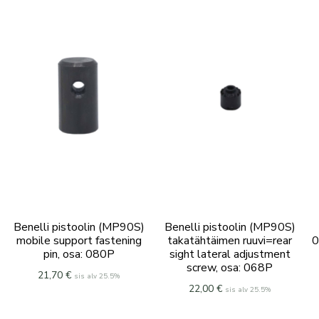
määrä
Benelli pistoolin (MP90S)
Benelli pistoolin (MP90S)
mobile support fastening
takatähtäimen ruuvi=rear
0
pin, osa: 080P
sight lateral adjustment
screw, osa: 068P
21,70
€
sis alv 25.5%
22,00
€
sis alv 25.5%