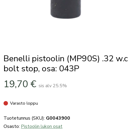
Benelli pistoolin (MP90S) .32 w.c
bolt stop, osa: 043P
19,70
€
sis alv 25.5%
Varasto loppu
Tuotetunnus (SKU):
G0043900
Osasto:
Pistoolin lukon osat