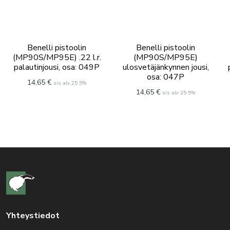
Benelli pistoolin
Benelli pistoolin
(MP90S/MP95E) .22 l.r.
(MP90S/MP95E)
palautinjousi, osa: 049P
ulosvetäjänkynnen jousi,
osa: 047P
14,65
€
sis alv 25.5%
14,65
€
sis alv 25.5%
Yhteystiedot