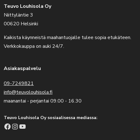
Teuvo Louhisola Oy
Niittyläntie 3
00620 Helsinki
Kaikista käynneistä maahantuojalle tulee sopia etukäteen.
Verkkokauppa on auki 24/7.
Asiakaspalvelu
09-7249821
info@teuvolouhisola.fi
maanantai - perjantai 09.00 - 16.30
Teuvo Louhisola Oy sosiaalisessa mediassa:
Facebook
Instagram
YouTube