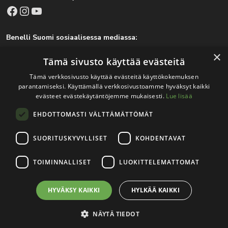
Facebook
Instagram
YouTube
Benelli Suomi sosiaalisessa mediassa:
Facebook
Instagram
×
Tämä sivusto käyttää evästeitä
Tämä verkkosivusto käyttää evästeitä käyttökokemuksen
parantamiseksi. Käyttämällä verkkosivustoamme hyväksyt kaikki
Tärkeitä linkkejä
evästeet evästekäytäntöjemme mukaisesti.
Lue lisää
EHDOTTOMASTI VÄLTTÄMÄTTÖMÄT
Rekisteri- ja tietosuojaseloste
Jälleenmyyjät
SUORITUSKYVYLLISET
KOHDENTAVAT
Tapahtumat
TOIMINNALLISET
LUOKITTELEMATTOMAT
HYVÄKSY KAIKKI
HYLKÄÄ KAIKKI
© 2026
Teuvo Louhisola Oy
.
Verkkosivutoteutus:
Avoin.Systems
|
Rekisteri- ja tietosuojaseloste
NÄYTÄ TIEDOT