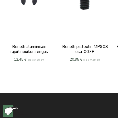
Benelli alumiinisen
Benelli pistoolin MP90S
rajoitinpuikon rengas
osa: 007P
12,45
€
20,95
€
sis alv 25.5%
sis alv 25.5%