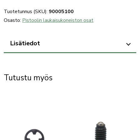
pistoolin
MP90S
Tuotetunnus (SKU):
90005100
osa:
Osasto:
Pistoolin laukaisukoneiston osat
027P
määrä
Lisätiedot
Tutustu myös