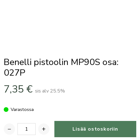
Benelli pistoolin MP90S osa:
027P
7,35
€
sis alv 25.5%
Varastossa
−
+
Lisää ostoskoriin
Benelli