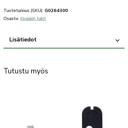
QD-
hihnalenkin
Tuotetunnus (SKU):
G0264300
kiinnike,
Osasto:
Kiväärin tukit
osa
404V
Lisätiedot
määrä
Tutustu myös