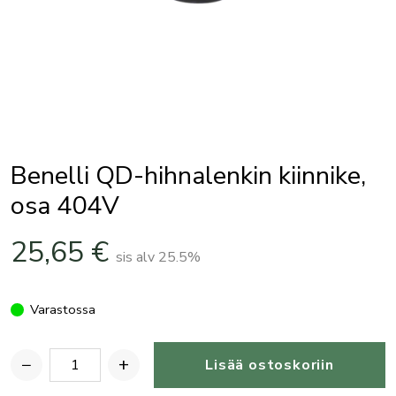
Benelli QD-hihnalenkin kiinnike,
osa 404V
25,65
€
sis alv 25.5%
Varastossa
−
+
Lisää ostoskoriin
Benelli