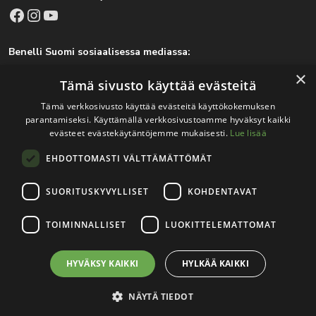
Facebook
Instagram
YouTube
Benelli Suomi sosiaalisessa mediassa:
Facebook
Instagram
×
Tämä sivusto käyttää evästeitä
Tämä verkkosivusto käyttää evästeitä käyttökokemuksen
parantamiseksi. Käyttämällä verkkosivustoamme hyväksyt kaikki
Tärkeitä linkkejä
evästeet evästekäytäntöjemme mukaisesti.
Lue lisää
EHDOTTOMASTI VÄLTTÄMÄTTÖMÄT
Rekisteri- ja tietosuojaseloste
Jälleenmyyjät
SUORITUSKYVYLLISET
KOHDENTAVAT
Tapahtumat
TOIMINNALLISET
LUOKITTELEMATTOMAT
HYVÄKSY KAIKKI
HYLKÄÄ KAIKKI
© 2026
Teuvo Louhisola Oy
.
Verkkosivutoteutus:
Avoin.Systems
|
Rekisteri- ja tietosuojaseloste
NÄYTÄ TIEDOT