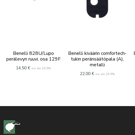
Benelli 828U/Lupo
Benelli kiväärin comfortech-
perälevyn ruuvi, osa 129F
tukin peränsäätöpala (A),
metalli
14,50
€
sis alv 25.5%
22,00
€
sis alv 25.5%