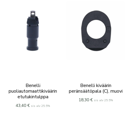
Benelli
Benelli kiväärin
puoliautomaattikiväärin
peränsäätöpala (C), muovi
etutukintulppa
18,30
€
sis alv 25.5%
43,40
€
sis alv 25.5%