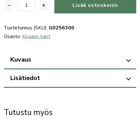
−
+
Lisää ostoskoriin
Benelli
kiväärin
comfortech-
Tuotetunnus (SKU):
G0256300
tukin
Osasto:
Kiväärin tukit
peränsäätöpala
(A),
Kuvaus
metalli
määrä
Lisätiedot
Tutustu myös