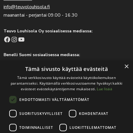
info@teuvolouhisola.fi
maanantai - perjantai 09.00 - 16.30
Teuvo Louhisola Oy sosiaalisessa mediassa:
Facebook
Instagram
YouTube
Benelli Suomi sosiaalisessa mediassa:
Facebook
Instagram
×
Tämä sivusto käyttää evästeitä
Tämä verkkosivusto käyttää evästeitä käyttökokemuksen
parantamiseksi. Käyttämällä verkkosivustoamme hyväksyt kaikki
Tärkeitä linkkejä
evästeet evästekäytäntöjemme mukaisesti.
Lue lisää
EHDOTTOMASTI VÄLTTÄMÄTTÖMÄT
Rekisteri- ja tietosuojaseloste
Jälleenmyyjät
SUORITUSKYVYLLISET
KOHDENTAVAT
Tapahtumat
TOIMINNALLISET
LUOKITTELEMATTOMAT