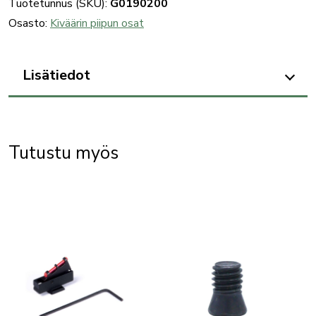
Tuotetunnus (SKU):
G0190200
Osasto:
Kiväärin piipun osat
Lisätiedot
Tutustu myös