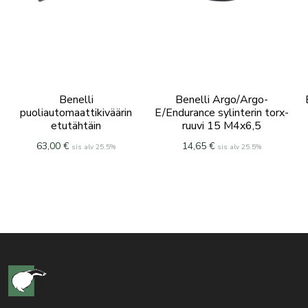
Benelli
Benelli Argo/Argo-
puoliautomaattikiväärin
E/Endurance sylinterin torx-
etutähtäin
ruuvi 15 M4x6,5
63,00
€
14,65
€
sis alv 25.5%
sis alv 25.5%