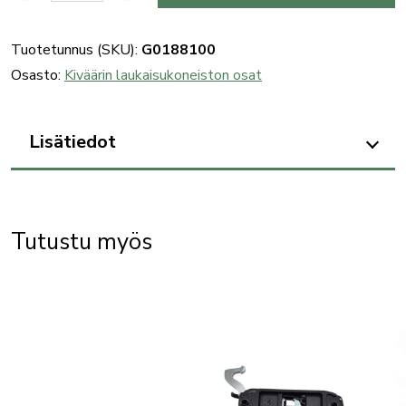
kiväärin
vasaranjousi
Tuotetunnus (SKU):
G0188100
määrä
Osasto:
Kiväärin laukaisukoneiston osat
Lisätiedot
Tutustu myös