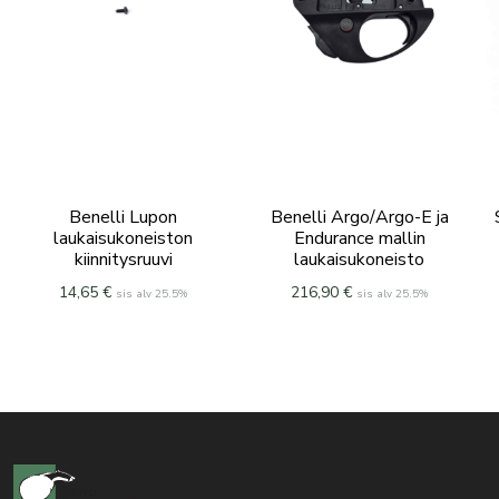
Benelli Lupon
Benelli Argo/Argo-E ja
laukaisukoneiston
Endurance mallin
kiinnitysruuvi
laukaisukoneisto
14,65
€
216,90
€
sis alv 25.5%
sis alv 25.5%