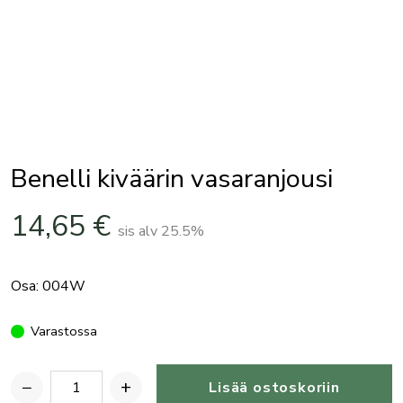
Benelli kiväärin vasaranjousi
14,65
€
sis alv 25.5%
Osa: 004W
Varastossa
−
+
Lisää ostoskoriin
Benelli