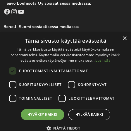
Teuvo Louhisola Oy sosiaalisessa mediassa:
Facebook
Instagram
YouTube
Benelli Suomi sosiaalisessa mediassa:
Facebook
Instagram
×
Tämä sivusto käyttää evästeitä
Tämä verkkosivusto käyttää evästeitä käyttökokemuksen
parantamiseksi. Käyttämällä verkkosivustoamme hyväksyt kaikki
Tärkeitä linkkejä
evästeet evästekäytäntöjemme mukaisesti.
Lue lisää
EHDOTTOMASTI VÄLTTÄMÄTTÖMÄT
Rekisteri- ja tietosuojaseloste
Jälleenmyyjät
SUORITUSKYVYLLISET
KOHDENTAVAT
Tapahtumat
TOIMINNALLISET
LUOKITTELEMATTOMAT
HYVÄKSY KAIKKI
HYLKÄÄ KAIKKI
© 2026
Teuvo Louhisola Oy
.
Verkkosivutoteutus:
Avoin.Systems
|
Rekisteri- ja tietosuojaseloste
NÄYTÄ TIEDOT