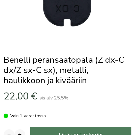
Benelli peränsäätöpala (Z dx-C
dx/Z sx-C sx), metalli,
haulikkoon ja kivääriin
22,00
€
sis alv 25.5%
Vain 1 varastossa
−
+
Lisää ostoskoriin