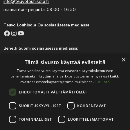
info@teuvolouhisola.fi
maanantai - perjantai 09.00 - 16.30
Teuvo Louhisola Oy sosiaalisessa mediassa:
Facebook
Instagram
YouTube
Benelli Suomi sosiaalisessa mediassa:
Facebook
Instagram
×
Tämä sivusto käyttää evästeitä
Tämä verkkosivusto käyttää evästeitä käyttökokemuksen
parantamiseksi. Käyttämällä verkkosivustoamme hyväksyt kaikki
Tärkeitä linkkejä
evästeet evästekäytäntöjemme mukaisesti.
Lue lisää
EHDOTTOMASTI VÄLTTÄMÄTTÖMÄT
Rekisteri- ja tietosuojaseloste
Jälleenmyyjät
SUORITUSKYVYLLISET
KOHDENTAVAT
Tapahtumat
TOIMINNALLISET
LUOKITTELEMATTOMAT