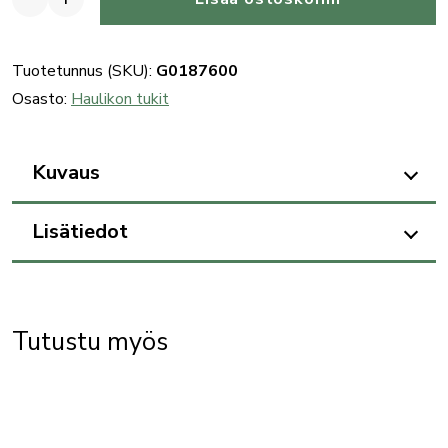
Benelli
peränsäätöpala
(Z
Tuotetunnus (SKU):
G0187600
dx-
Osasto:
Haulikon tukit
C
dx/Z
Kuvaus
sx-
C
Lisätiedot
sx),
metalli,
haulikkoon
ja
Tutustu myös
kivääriin
määrä