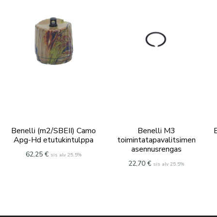
Benelli (m2/SBEII) Camo
Benelli M3
B
Apg-Hd etutukintulppa
toimintatapavalitsimen
asennusrengas
62,25
€
sis alv 25.5%
22,70
€
sis alv 25.5%