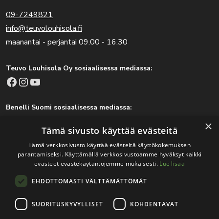
09-7249821
info@teuvolouhisola.fi
maanantai - perjantai 09.00 - 16.30
Teuvo Louhisola Oy sosiaalisessa mediassa:
Facebook
Instagram
YouTube
Benelli Suomi sosiaalisessa mediassa:
Facebook
Instagram
×
Tämä sivusto käyttää evästeitä
Tämä verkkosivusto käyttää evästeitä käyttökokemuksen
parantamiseksi. Käyttämällä verkkosivustoamme hyväksyt kaikki
Tärkeitä linkkejä
evästeet evästekäytäntöjemme mukaisesti.
Lue lisää
EHDOTTOMASTI VÄLTTÄMÄTTÖMÄT
Rekisteri- ja tietosuojaseloste
Jälleenmyyjät
SUORITUSKYVYLLISET
KOHDENTAVAT
Tapahtumat