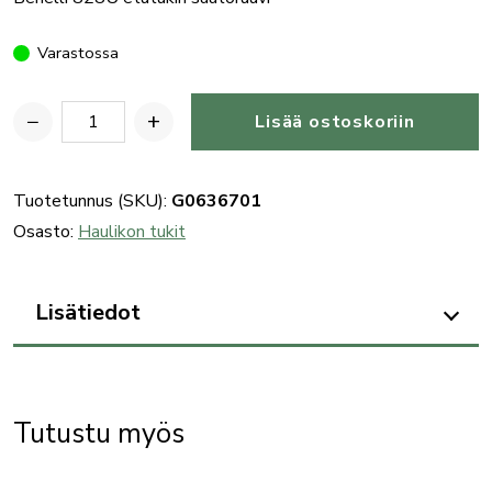
Varastossa
−
+
Lisää ostoskoriin
Benelli
828U
etutukin
Tuotetunnus (SKU):
G0636701
säätöruuvi
Osasto:
Haulikon tukit
määrä
Lisätiedot
Tutustu myös