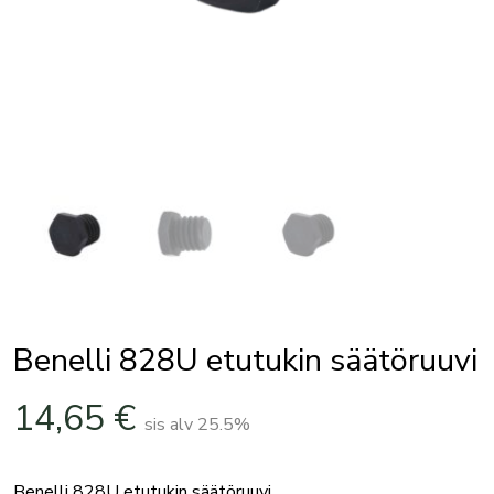
Benelli 828U etutukin säätöruuvi
14,65
€
sis alv 25.5%
Benelli 828U etutukin säätöruuvi