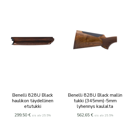
Benelli 828U Black
Benelli 828U Black mallin
haulikon täydellinen
tukki (345mm)-5mm
etutukki
lyhennys kaulalta
299,50
€
562,65
€
sis alv 25.5%
sis alv 25.5%