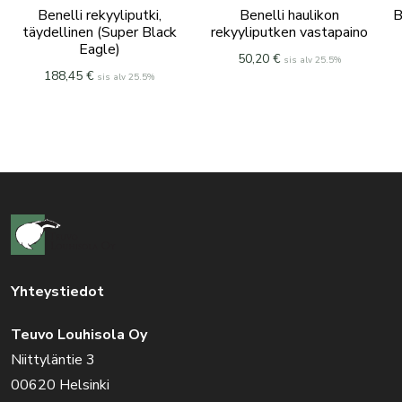
Benelli rekyyliputki,
Benelli haulikon
B
täydellinen (Super Black
rekyyliputken vastapaino
Eagle)
50,20
€
sis alv 25.5%
188,45
€
sis alv 25.5%
Yhteystiedot
Teuvo Louhisola Oy
Niittyläntie 3
00620 Helsinki