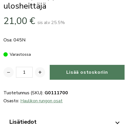
ulosheittäjä
21,00
€
sis alv 25.5%
Osa: 045N
Varastossa
−
+
Lisää ostoskoriin
Benelli
pumppuhaulikon
ulosheittäjä
Tuotetunnus (SKU):
G0111700
määrä
Osasto:
Haulikon rungon osat
Lisätiedot