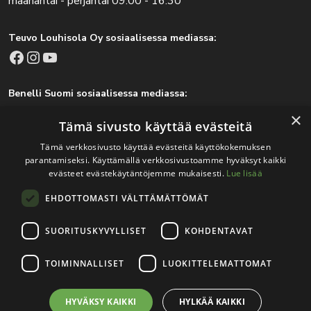
maanantai - perjantai 09.00 - 16.30
Teuvo Louhisola Oy sosiaalisessa mediassa:
Facebook
Instagram
YouTube
Benelli Suomi sosiaalisessa mediassa:
Facebook
Instagram
×
Tämä sivusto käyttää evästeitä
Tämä verkkosivusto käyttää evästeitä käyttökokemuksen
parantamiseksi. Käyttämällä verkkosivustoamme hyväksyt kaikki
Tärkeitä linkkejä
evästeet evästekäytäntöjemme mukaisesti.
Lue lisää
EHDOTTOMASTI VÄLTTÄMÄTTÖMÄT
Rekisteri- ja tietosuojaseloste
Jälleenmyyjät
SUORITUSKYVYLLISET
KOHDENTAVAT
Tapahtumat
TOIMINNALLISET
LUOKITTELEMATTOMAT
HYVÄKSY KAIKKI
HYLKÄÄ KAIKKI
© 2026
Teuvo Louhisola Oy
.
Verkkosivutoteutus:
Avoin.Systems
|