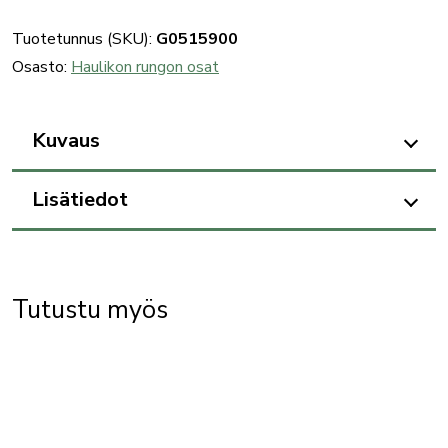
Tuotetunnus (SKU):
G0515900
Osasto:
Haulikon rungon osat
Kuvaus
Lisätiedot
Tutustu myös