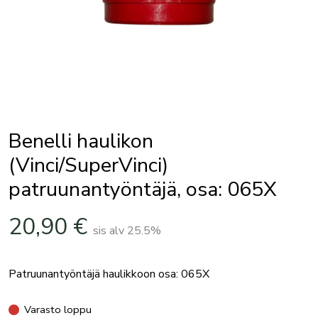
Benelli haulikon
(Vinci/SuperVinci)
patruunantyöntäjä, osa: 065X
20,90
€
sis alv 25.5%
Patruunantyöntäjä haulikkoon osa: 065X
Varasto loppu