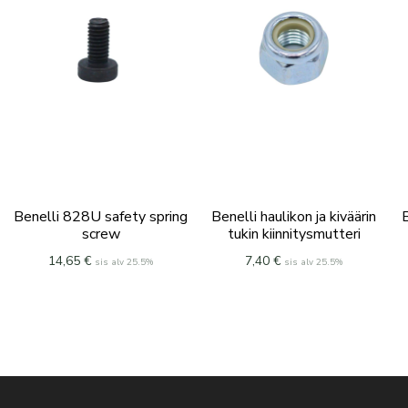
Benelli 828U safety spring
Benelli haulikon ja kiväärin
B
screw
tukin kiinnitysmutteri
14,65
€
7,40
€
sis alv 25.5%
sis alv 25.5%