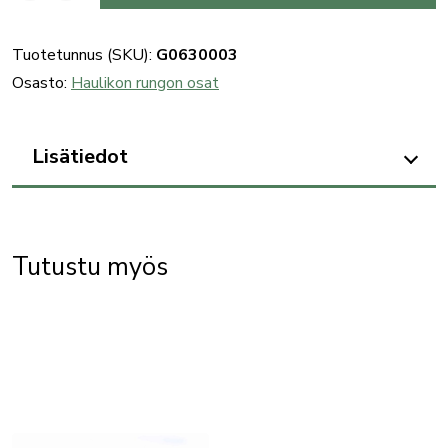
828U
hinge
Tuotetunnus (SKU):
G0630003
pin
Osasto:
Haulikon rungon osat
L.H.
määrä
Lisätiedot
Tutustu myös