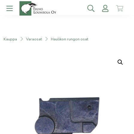
Kauppa
Varaosat
Haulikon rungon osat