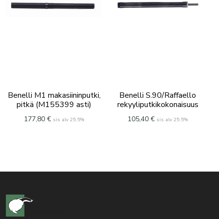
Benelli M1 makasiininputki,
Benelli S.90/Raffaello
pitkä (M155399 asti)
rekyyliputkikokonaisuus
177,80
€
105,40
€
sis alv 25.5%
sis alv 25.5%