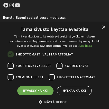
Facebook
Instagram
YouTube
Benelli Suomi sosiaalisessa mediassa:
Facebook
Instagram
×
Tämä sivusto käyttää evästeitä
Tämä verkkosivusto käyttää evästeitä käyttökokemuksen
parantamiseksi. Käyttämällä verkkosivustoamme hyväksyt kaikki
Tärkeitä linkkejä
evästeet evästekäytäntöjemme mukaisesti.
Lue lisää
EHDOTTOMASTI VÄLTTÄMÄTTÖMÄT
Rekisteri- ja tietosuojaseloste
Jälleenmyyjät
SUORITUSKYVYLLISET
KOHDENTAVAT
Tapahtumat
TOIMINNALLISET
LUOKITTELEMATTOMAT
HYVÄKSY KAIKKI
HYLKÄÄ KAIKKI
© 2026
Teuvo Louhisola Oy
.
Verkkosivutoteutus:
Avoin.Systems
|
Rekisteri- ja tietosuojaseloste
NÄYTÄ TIEDOT