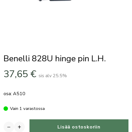
Benelli 828U hinge pin L.H.
37,65
€
sis alv 25.5%
osa: A510
Vain 1 varastossa
−
+
Lisää ostoskoriin
Benelli