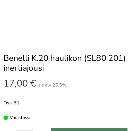
Benelli K.20 haulikon (SL80 201)
inertiajousi
17,00
€
sis alv 25.5%
Osa: 31
Varastossa