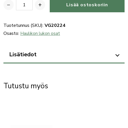
−
+
Lisää ostoskoriin
Benelli
K.20
haulikon
Tuotetunnus (SKU):
VG20224
(SL80
Osasto:
Haulikon lukon osat
201)
inertiajousi
Lisätiedot
määrä
Tutustu myös