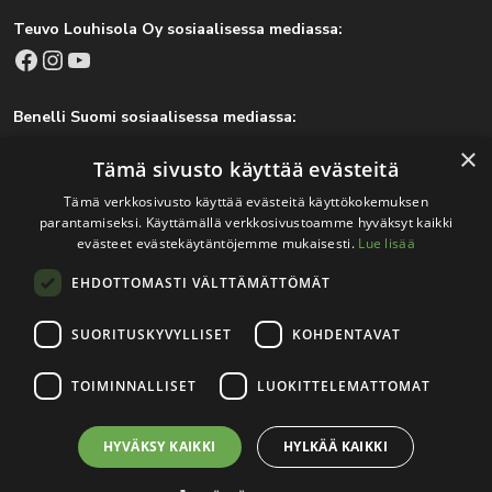
Teuvo Louhisola Oy sosiaalisessa mediassa:
Facebook
Instagram
YouTube
Benelli Suomi sosiaalisessa mediassa:
Facebook
Instagram
×
Tämä sivusto käyttää evästeitä
Tämä verkkosivusto käyttää evästeitä käyttökokemuksen
parantamiseksi. Käyttämällä verkkosivustoamme hyväksyt kaikki
Tärkeitä linkkejä
evästeet evästekäytäntöjemme mukaisesti.
Lue lisää
EHDOTTOMASTI VÄLTTÄMÄTTÖMÄT
Rekisteri- ja tietosuojaseloste
Jälleenmyyjät
SUORITUSKYVYLLISET
KOHDENTAVAT
Tapahtumat
TOIMINNALLISET
LUOKITTELEMATTOMAT
HYVÄKSY KAIKKI
HYLKÄÄ KAIKKI
© 2026
Teuvo Louhisola Oy
.
Verkkosivutoteutus:
Avoin.Systems
|
Rekisteri- ja tietosuojaseloste