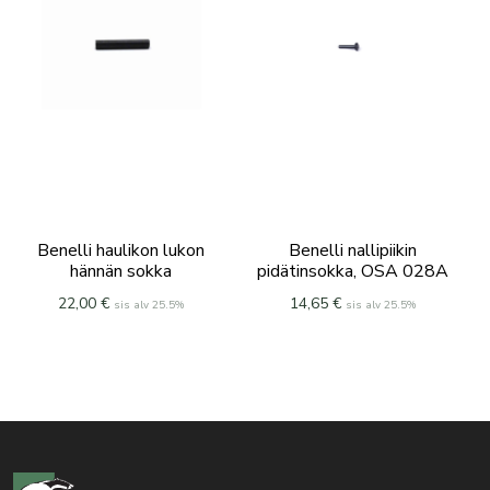
Benelli haulikon lukon
Benelli nallipiikin
hännän sokka
pidätinsokka, OSA 028A
22,00
€
14,65
€
sis alv 25.5%
sis alv 25.5%