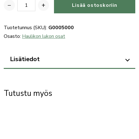
−
+
Lisää ostoskoriin
Benelli
haulikon
ulosvetäjänkynsi,
Tuotetunnus (SKU):
G0005000
vasenkät.
Osasto:
Haulikon lukon osat
määrä
Lisätiedot
Tutustu myös