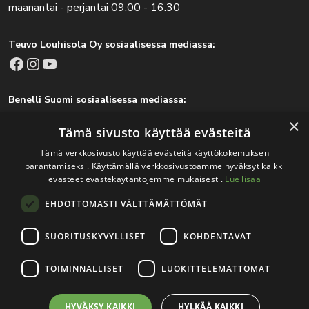
maanantai - perjantai 09.00 - 16.30
Teuvo Louhisola Oy sosiaalisessa mediassa:
Facebook
Instagram
YouTube
Benelli Suomi sosiaalisessa mediassa:
Facebook
Instagram
×
Tämä sivusto käyttää evästeitä
Tämä verkkosivusto käyttää evästeitä käyttökokemuksen
parantamiseksi. Käyttämällä verkkosivustoamme hyväksyt kaikki
Tärkeitä linkkejä
evästeet evästekäytäntöjemme mukaisesti.
Lue lisää
EHDOTTOMASTI VÄLTTÄMÄTTÖMÄT
Rekisteri- ja tietosuojaseloste
Jälleenmyyjät
SUORITUSKYVYLLISET
KOHDENTAVAT
Tapahtumat
TOIMINNALLISET
LUOKITTELEMATTOMAT
HYVÄKSY KAIKKI
HYLKÄÄ KAIKKI