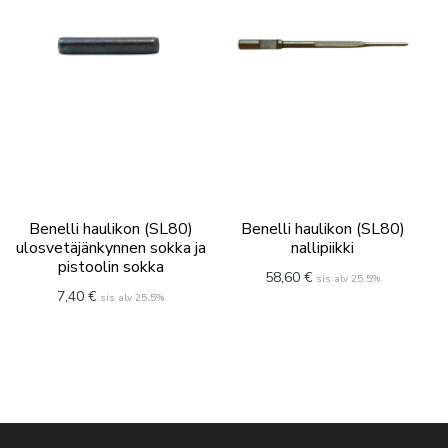
Benelli haulikon (SL80)
Benelli haulikon (SL80)
ulosvetäjänkynnen sokka ja
nallipiikki
pistoolin sokka
58,60
€
sis alv 25.5%
7,40
€
sis alv 25.5%