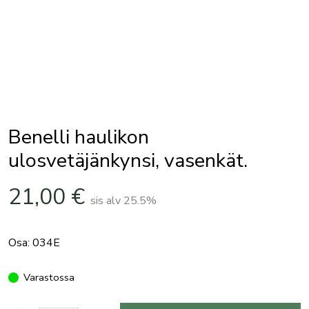
Benelli haulikon
ulosvetäjänkynsi, vasenkät.
21,00
€
sis alv 25.5%
Osa: 034E
Varastossa