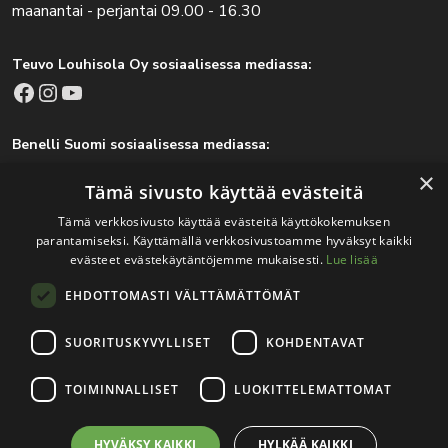
maanantai - perjantai 09.00 - 16.30
Teuvo Louhisola Oy sosiaalisessa mediassa:
Facebook
Instagram
YouTube
Benelli Suomi sosiaalisessa mediassa:
Facebook
Instagram
×
Tämä sivusto käyttää evästeitä
Tämä verkkosivusto käyttää evästeitä käyttökokemuksen
parantamiseksi. Käyttämällä verkkosivustoamme hyväksyt kaikki
Tärkeitä linkkejä
evästeet evästekäytäntöjemme mukaisesti.
Lue lisää
EHDOTTOMASTI VÄLTTÄMÄTTÖMÄT
Rekisteri- ja tietosuojaseloste
Jälleenmyyjät
SUORITUSKYVYLLISET
KOHDENTAVAT
Tapahtumat
TOIMINNALLISET
LUOKITTELEMATTOMAT
HYVÄKSY KAIKKI
HYLKÄÄ KAIKKI