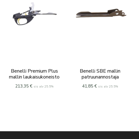
Benelli Premium Plus
Benelli SBE mallin
mallin laukaisukoneisto
patruunannostaja
213,35
€
41,85
€
sis alv 25.5%
sis alv 25.5%