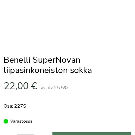
Benelli SuperNovan
liipasinkoneiston sokka
22,00
€
sis alv 25.5%
Osa: 227S
Varastossa