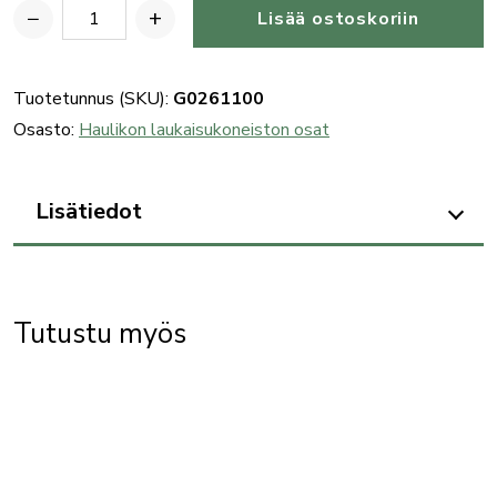
−
+
Lisää ostoskoriin
Benelli
SuperNovan
liipasinkoneiston
Tuotetunnus (SKU):
G0261100
sokka
Osasto:
Haulikon laukaisukoneiston osat
määrä
Lisätiedot
Tutustu myös