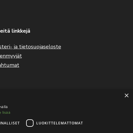
eitä linkkejä
steri- ja tietosuojaseloste
eenmyyjät
ahtumat
×
mällä
e lisää
NNALLISET
LUOKITTELEMATTOMAT