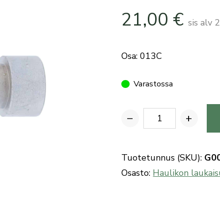
21,00
€
sis alv
Osa: 013C
Varastossa
−
+
Benelli
haulikon
(M3
Tuotetunnus (SKU):
G0
Kromo)
Osasto:
Haulikon laukais
varmistin
määrä