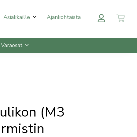
 halutulle sivulle enterin painalluksella. Kosketusnäytöll
Asiakkaille
Ajankohtaista
Varaosat
aulikon (M3
rmistin