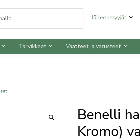
oit selata niitä nuolinäppäimillä ylös ja alas ja siirtyä
Jälleenmyyjät
t
Tarvikkeet
Vaatteet ja varusteet
osat
Benelli h
Kromo) va