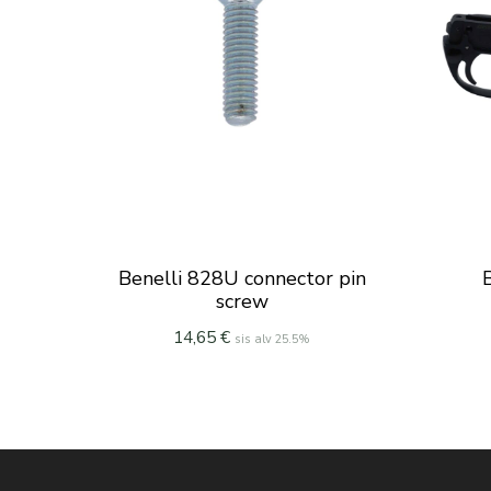
Benelli 828U connector pin
screw
14,65
€
sis alv 25.5%