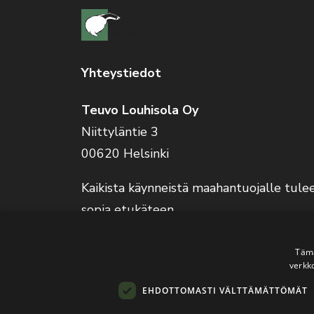
Yhteystiedot
Teuvo Louhisola Oy
Niittyläntie 3
00620 Helsinki
Kaikista käynneistä maahantuojalle tule
sopia etukäteen.
Verkkokauppa on auki 24/7.
Tämä
verkk
EHDOTTOMASTI VÄLTTÄMÄTTÖMÄT