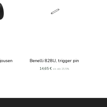
njousen
Benelli 828U, trigger pin
14,65
€
sis alv 25.5%