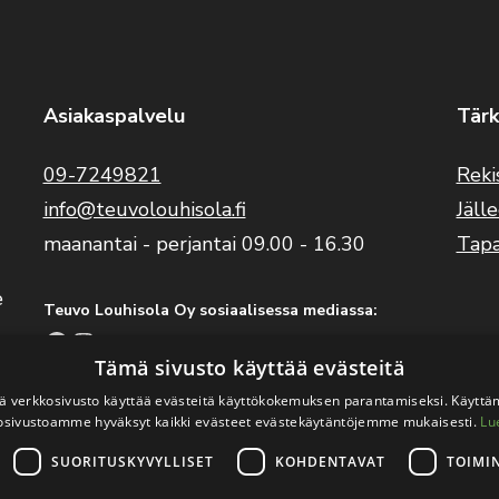
Asiakaspalvelu
Tärk
09-7249821
Reki
info@teuvolouhisola.fi
Jäll
maanantai - perjantai 09.00 - 16.30
Tap
e
Teuvo Louhisola Oy sosiaalisessa mediassa:
Facebook
Instagram
YouTube
Tämä sivusto käyttää evästeitä
 verkkosivusto käyttää evästeitä käyttökokemuksen parantamiseksi. Käyttä
Benelli Suomi sosiaalisessa mediassa:
osivustoamme hyväksyt kaikki evästeet evästekäytäntöjemme mukaisesti.
Lu
Facebook
Instagram
SUORITUSKYVYLLISET
KOHDENTAVAT
TOIMI