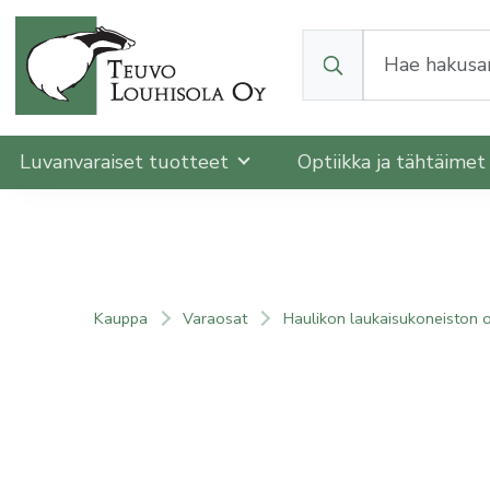
Kun tuloksia tulee, v
Luvanvaraiset tuotteet
Optiikka ja tähtäime
Kauppa
Varaosat
Haulikon laukaisukoneiston 