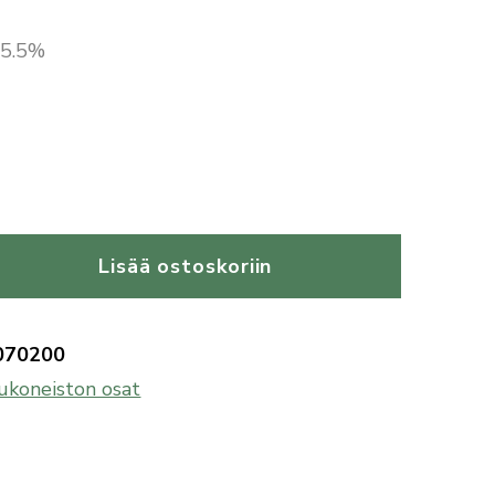
 25.5%
Lisää ostoskoriin
070200
ukoneiston osat