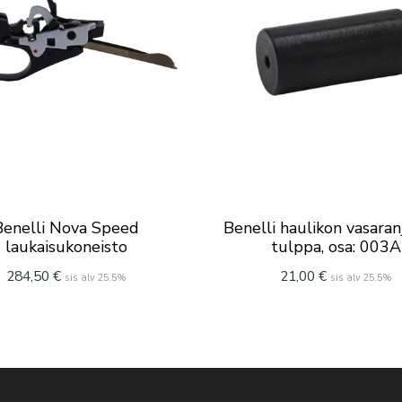
Benelli Nova Speed
Benelli haulikon vasara
laukaisukoneisto
tulppa, osa: 003A
284,50
€
21,00
€
sis alv 25.5%
sis alv 25.5%